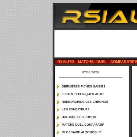
RSiAUTO
>
MATCHS / DUEL
>
COMPARATIF B
07/08/2026
DERNiERES FiCHES SAiSiES
FiCHES TECHNiQUES AUTO
NURBURGRiNG-LES CHRONOS
LES FONDATEURS
HiSTOiRE DES LOGOS
MATCHS DUEL COMPARATiF
GLOSSAiRE AUTOMOBiLE