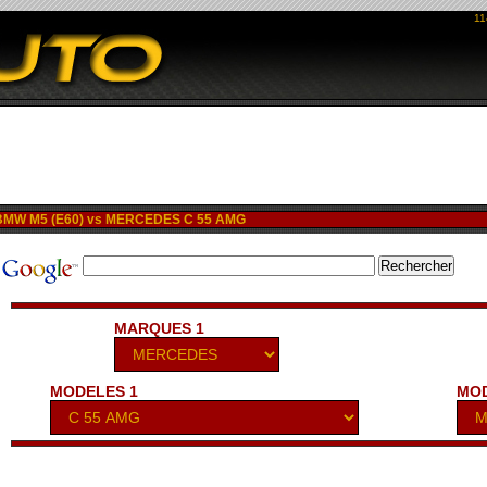
11
MW M5 (E60) vs MERCEDES C 55 AMG
MARQUES 1
MODELES 1
MOD