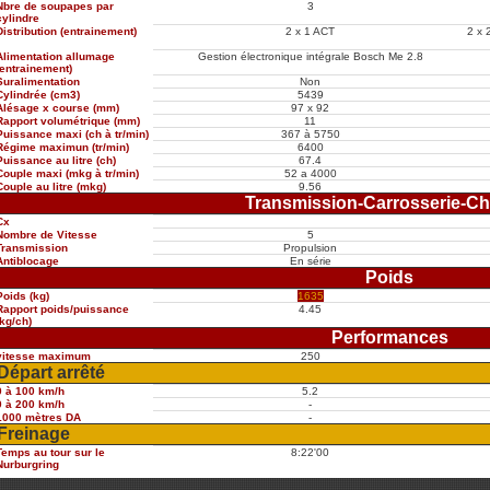
Nbre de soupapes par
3
cylindre
Distribution (entrainement)
2 x 1 ACT
2 x 
Alimentation allumage
Gestion électronique intégrale Bosch Me 2.8
(entrainement)
Suralimentation
Non
Cylindrée (cm3)
5439
Alésage x course (mm)
97 x 92
Rapport volumétrique (mm)
11
Puissance maxi (ch à tr/min)
367 à 5750
Régime maximun (tr/min)
6400
Puissance au litre (ch)
67.4
Couple maxi (mkg à tr/min)
52 a 4000
Couple au litre (mkg)
9.56
Transmission-Carrosserie-Ch
Cx
Nombre de Vitesse
5
Transmission
Propulsion
Antiblocage
En série
Poids
Poids (kg)
1635
Rapport poids/puissance
4.45
(kg/ch)
Performances
vitesse maximum
250
Départ arrêté
0 à 100 km/h
5.2
0 à 200 km/h
-
1000 mètres DA
-
Freinage
Temps au tour sur le
8:22'00
Nurburgring