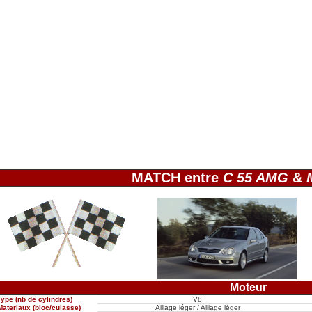
MATCH entre
C 55 AMG
&
Moteur
Type (nb de cylindres)
V8
Materiaux (bloc/culasse)
Alliage léger / Alliage léger