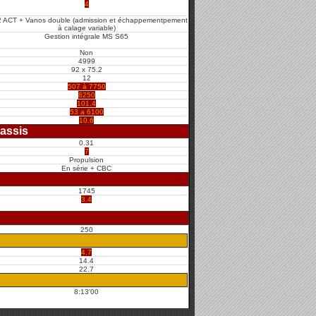
4
2 ACT + Vanos double (admission et échappementpement
à calage variable)
Gestion intégrale MS S65
Non
4999
92 x 75.2
12
507 à 7750
8250
101.4
53 a 6100
10.6
assis
0.31
7
Propulsion
En série + CBC
1745
3.4
250
4.7
14.4
22.7
8:13'00