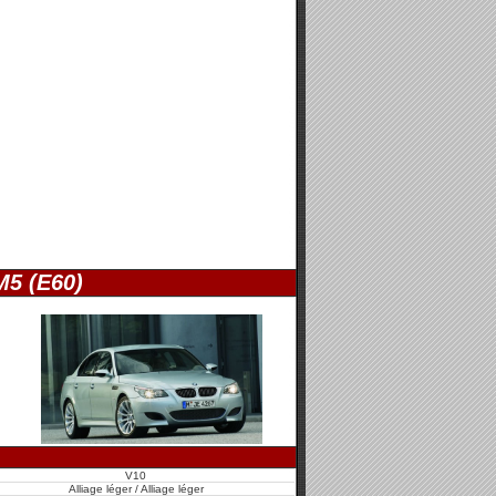
M5 (E60)
V10
Alliage léger / Alliage léger