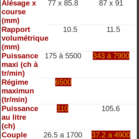
Alésage x
77 x 85.8
87 x 91
course
(mm)
Rapport
10.5
11.5
volumétrique
(mm)
Puissance
175 à 5500
343 à 7900
maxi (ch à
tr/min)
Régime
6500
maximun
(tr/min)
Puissance
110
105.6
au litre
(ch)
Couple
26.5 a 1700
37.2 a 4900