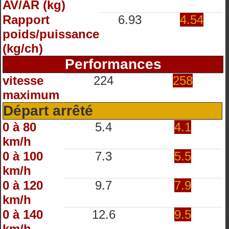
AV/AR (kg)
Rapport
6.93
4.54
poids/puissance
(kg/ch)
Performances
vitesse
224
258
maximum
Départ arrêté
0 à 80
5.4
4.1
km/h
0 à 100
7.3
5.5
km/h
0 à 120
9.7
7.9
km/h
0 à 140
12.6
9.5
km/h