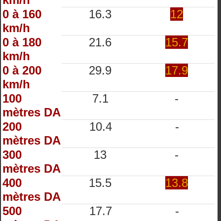
0 à 160
16.3
12
km/h
0 à 180
21.6
15.7
km/h
0 à 200
29.9
17.9
km/h
100
7.1
-
mètres DA
200
10.4
-
mètres DA
300
13
-
mètres DA
400
15.5
13.8
mètres DA
500
17.7
-