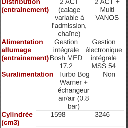
Distribution
2 ACT
2 ACT +
(entrainement)
(calage
Multi
variable à
VANOS
l'admission,
chaîne)
Alimentation
Gestion
Gestion
allumage
intégrale
électronique
(entrainement)
Bosh MED
intégrale
17.2
MSS 54
Suralimentation
Turbo Bog
Non
Warner +
échangeur
air/air (0.8
bar)
Cylindrée
1598
3246
(cm3)