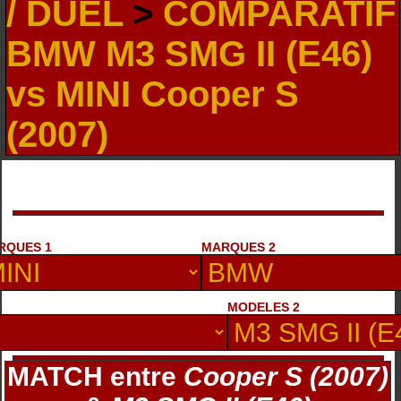
/ DUEL
>
COMPARATIF
BMW M3 SMG II (E46)
vs MINI Cooper S
(2007)
RQUES 1
MARQUES 2
MODELES 2
MATCH entre
Cooper S (2007)