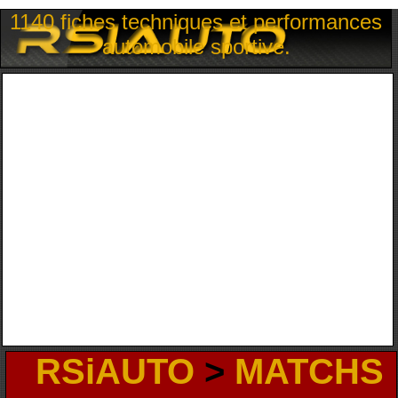
1140 fiches techniques et performances
automobile sportive.
RSiAUTO
>
MATCHS