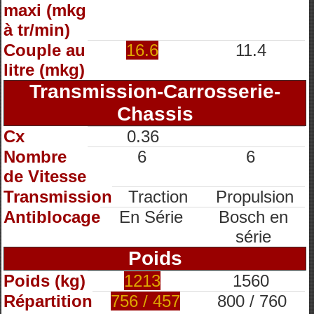
maxi (mkg
à tr/min)
Couple au
16.6
11.4
litre (mkg)
Transmission-Carrosserie-
Chassis
Cx
0.36
Nombre
6
6
de Vitesse
Transmission
Traction
Propulsion
Antiblocage
En Série
Bosch en
série
Poids
Poids (kg)
1213
1560
Répartition
756 / 457
800 / 760