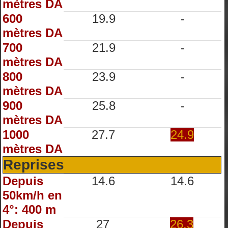
mètres DA
600
19.9
-
mètres DA
700
21.9
-
mètres DA
800
23.9
-
mètres DA
900
25.8
-
mètres DA
1000
27.7
24.9
mètres DA
Reprises
Depuis
14.6
14.6
50km/h en
4°: 400 m
Depuis
27
26.3