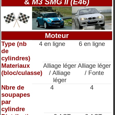
&
M3 SMG II (E46)
Moteur
Type (nb
4 en ligne
6 en ligne
de
cylindres)
Materiaux
Alliage léger
Alliage léger
(bloc/culasse)
/ Alliage
/ Fonte
léger
Nbre de
4
4
soupapes
par
cylindre