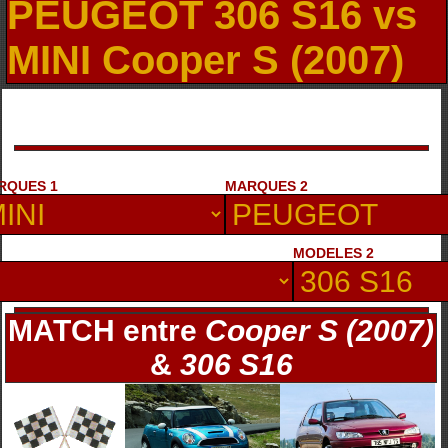
PEUGEOT 306 S16 vs
MINI Cooper S (2007)
RQUES 1
MARQUES 2
MODELES 2
MATCH entre
Cooper S (2007)
&
306 S16