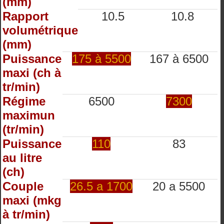
(mm)
Rapport
10.5
10.8
volumétrique
(mm)
Puissance
175 à 5500
167 à 6500
maxi (ch à
tr/min)
Régime
6500
7300
maximun
(tr/min)
Puissance
110
83
au litre
(ch)
Couple
26.5 a 1700
20 a 5500
maxi (mkg
à tr/min)