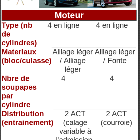
Moteur
Type (nb
4 en ligne
4 en ligne
de
cylindres)
Materiaux
Alliage léger
Alliage léger
(bloc/culasse)
/ Alliage
/ Fonte
léger
Nbre de
4
4
soupapes
par
cylindre
Distribution
2 ACT
2 ACT
(entrainement)
(calage
(courroie)
variable à
l'admission,