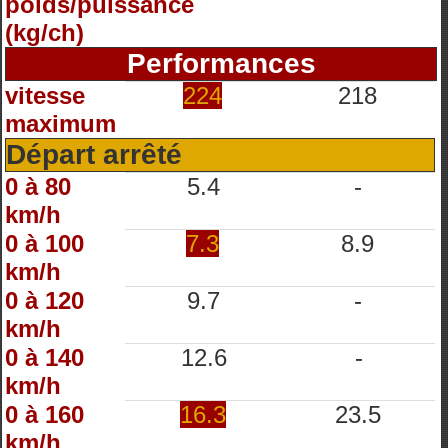
poids/puissance
(kg/ch)
Performances
vitesse
224
218
maximum
Départ arrêté
0 à 80
5.4
-
km/h
0 à 100
7.3
8.9
km/h
0 à 120
9.7
-
km/h
0 à 140
12.6
-
km/h
0 à 160
16.3
23.5
km/h