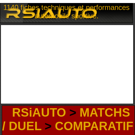
1140 fiches techniques et performances
automobile sportive.
RSiAUTO
>
MATCHS
/ DUEL
>
COMPARATIF