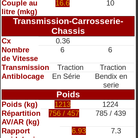
Couple au
16.6
10
litre (mkg)
Transmission-Carrosserie-
Chassis
Cx
0.36
Nombre
6
6
de Vitesse
Transmission
Traction
Traction
Antiblocage
En Série
Bendix en
serie
Poids
Poids (kg)
1213
1224
Répartition
756 / 457
785 / 439
AV/AR (kg)
Rapport
6.93
7.3