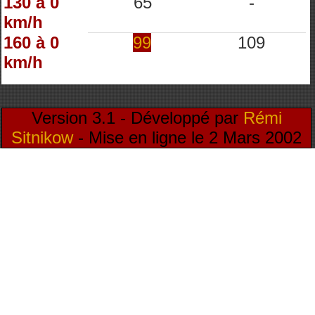
130 à 0
65
-
km/h
160 à 0
99
109
km/h
Version 3.1 - Développé par
Rémi
Sitnikow
- Mise en ligne le 2 Mars 2002