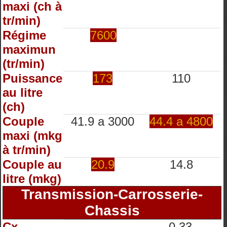
maxi (ch à
tr/min)
Régime
7600
maximun
(tr/min)
Puissance
173
110
au litre
(ch)
Couple
41.9 a 3000
44.4 a 4800
maxi (mkg
à tr/min)
Couple au
20.9
14.8
litre (mkg)
Transmission-Carrosserie-
Chassis
Cx
0.33