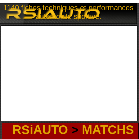
1140 fiches techniques et performances
automobile sportive.
RSiAUTO
>
MATCHS