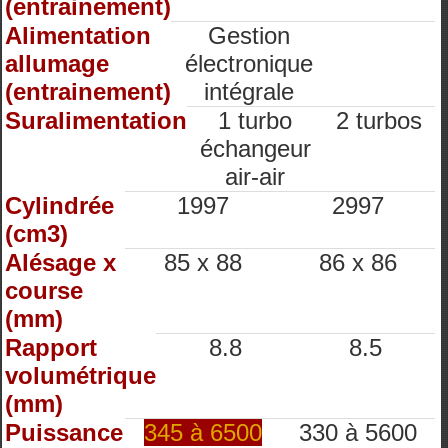
(entrainement)
Alimentation
Gestion
allumage
électronique
(entrainement)
intégrale
Suralimentation
1 turbo
2 turbos
échangeur
air-air
Cylindrée
1997
2997
(cm3)
Alésage x
85 x 88
86 x 86
course
(mm)
Rapport
8.8
8.5
volumétrique
(mm)
Puissance
345 à 6500
330 à 5600