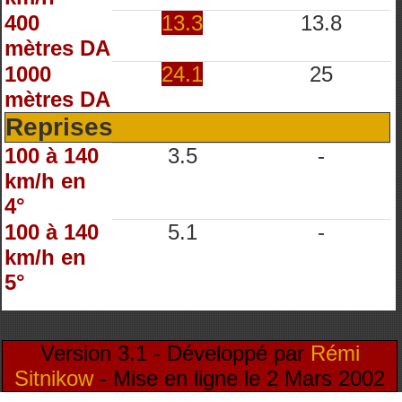
400
13.3
13.8
mètres DA
1000
24.1
25
mètres DA
Reprises
100 à 140
3.5
-
km/h en
4°
100 à 140
5.1
-
km/h en
5°
Version 3.1 - Développé par
Rémi
Sitnikow
- Mise en ligne le 2 Mars 2002