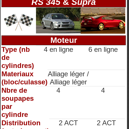
RS 345
&
Supra
Moteur
Type (nb
4 en ligne
6 en ligne
de
cylindres)
Materiaux
Alliage léger /
(bloc/culasse)
Alliage léger
Nbre de
4
4
soupapes
par
cylindre
Distribution
2 ACT
2 ACT