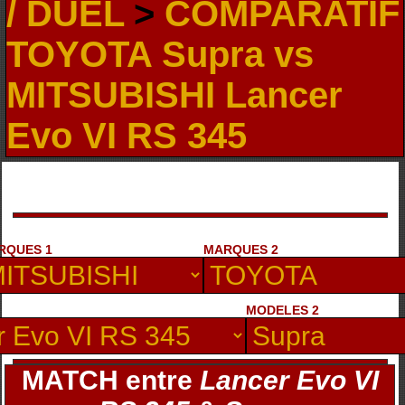
/ DUEL
>
COMPARATIF
TOYOTA Supra vs
MITSUBISHI Lancer
Evo VI RS 345
RQUES 1
MARQUES 2
MODELES 2
MATCH entre
Lancer Evo VI