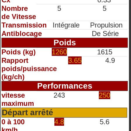
Nombre
5
5
de Vitesse
Transmission
Intégrale
Propulsion
Antiblocage
De Série
Poids
Poids (kg)
1260
1615
Rapport
3.65
4.9
poids/puissance
(kg/ch)
Performances
vitesse
243
250
maximum
Départ arrêté
0 à 100
4.8
5.6
km/h