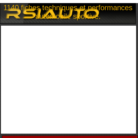
1140 fiches techniques et performances
automobile sportive.