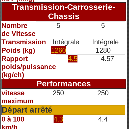
Transmission-Carrosserie-
Chassis
Nombre
5
5
de Vitesse
Transmission
Intégrale
Intégrale
Poids (kg)
1260
1280
Rapport
4.5
4.57
poids/puissance
(kg/ch)
Performances
vitesse
250
250
maximum
Départ arrêté
0 à 100
4.3
4.4
km/h