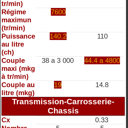
tr/min)
Régime
7600
maximun
(tr/min)
Puissance
140.2
110
au litre
(ch)
Couple
38 a 3 000
44.4 a 4800
maxi (mkg
à tr/min)
Couple au
19
14.8
litre (mkg)
Transmission-Carrosserie-
Chassis
Cx
0.33