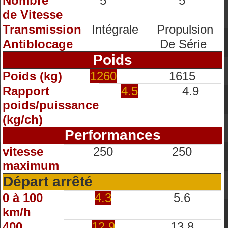
Nombre
5
5
de Vitesse
Transmission
Intégrale
Propulsion
Antiblocage
De Série
Poids
Poids (kg)
1260
1615
Rapport
4.5
4.9
poids/puissance
(kg/ch)
Performances
vitesse
250
250
maximum
Départ arrêté
0 à 100
4.3
5.6
km/h
400
12.9
13.8