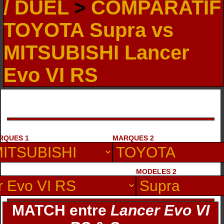
/ DUEL
>
COMPARATIF
TOYOTA Supra vs
MITSUBISHI Lancer
Evo VI RS
RQUES 1
MARQUES 2
MODELES 2
MATCH entre
Lancer Evo VI