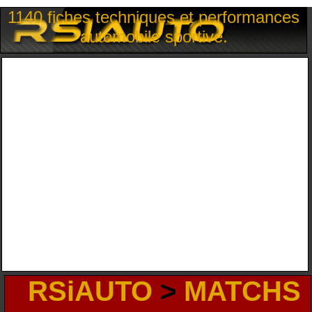
1140 fiches techniques et performances
automobile sportive.
RSiAUTO
>
MATCHS