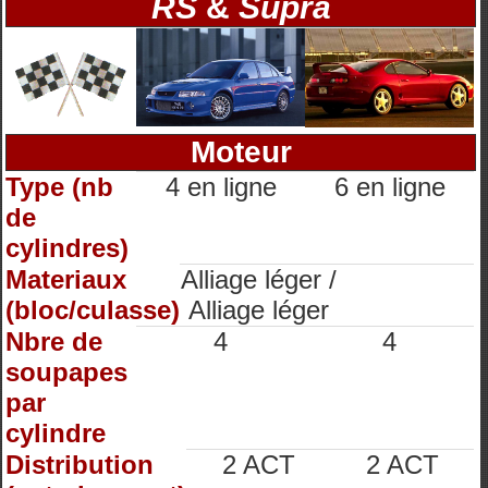
RS
&
Supra
Moteur
Type (nb
4 en ligne
6 en ligne
de
cylindres)
Materiaux
Alliage léger /
(bloc/culasse)
Alliage léger
Nbre de
4
4
soupapes
par
cylindre
Distribution
2 ACT
2 ACT