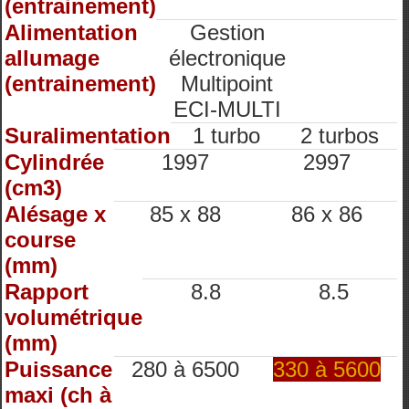
(entrainement)
Alimentation
Gestion
allumage
électronique
(entrainement)
Multipoint
ECI-MULTI
Suralimentation
1 turbo
2 turbos
Cylindrée
1997
2997
(cm3)
Alésage x
85 x 88
86 x 86
course
(mm)
Rapport
8.8
8.5
volumétrique
(mm)
Puissance
280 à 6500
330 à 5600
maxi (ch à