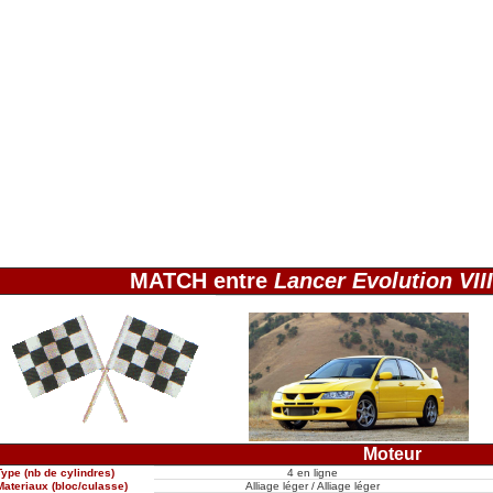
MATCH entre
Lancer Evolution VIII
Moteur
Type (nb de cylindres)
4 en ligne
Materiaux (bloc/culasse)
Alliage léger / Alliage léger