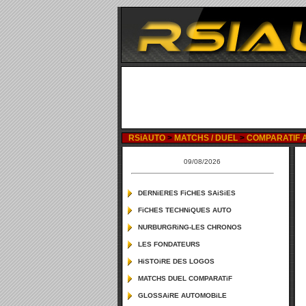
RSiAUTO
>
MATCHS / DUEL
>
COMPARATIF AUD
09/08/2026
DERNiERES FiCHES SAiSiES
FiCHES TECHNiQUES AUTO
NURBURGRiNG-LES CHRONOS
LES FONDATEURS
HiSTOiRE DES LOGOS
MATCHS DUEL COMPARATiF
GLOSSAiRE AUTOMOBiLE