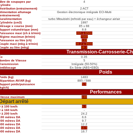
Nbre de soupapes par
4
cylindre
Distribution (entrainement)
2 ACT
Alimentation allumage
Gestion électronique intégrale ECI-Multi
(entrainement)
Suralimentation
turbo Mitsubishi (refroidi par eau) + échangeur air/air
Cylindrée (cm3)
1997
Alésage x course (mm)
85 x 88
Rapport volumétrique (mm)
8.8
Puissance maxi (ch à tr/min)
265 à 6500
Régime maximun (tr/min)
7000
Puissance au litre (ch)
133
Couple maxi (mkg à tr/min)
36.2 a 3500
Couple au litre (mkg)
18.1
Transmission-Carrosserie-Ch
Cx
0.35
Nombre de Vitesse
5
Transmission
Intégrale (50-50%)
Antiblocage
En Série (ABS+EBD)
Poids
Poids (kg)
1483
Répartition AV/AR (kg)
885 / 598
Rapport poids/puissance
5.5
(kg/ch)
Performances
vitesse maximum
248
Départ arrêté
0 à 100 km/h
6.2
0 à 160 km/h
-
0 à 200 km/h
24.2
100 mètres DA
6.6
200 mètres DA
9.7
300 mètres DA
12.2
400 mètres DA
14.5
500 mètres DA
16.7