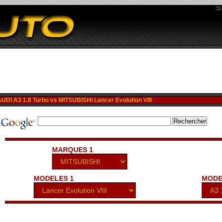
11
I A3 1.8 Turbo vs MITSUBISHI Lancer Evolution VIII
MARQUES 1
MODELES 1
MODE