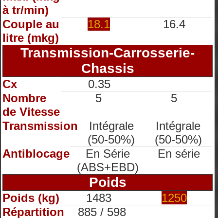
à tr/min)
Couple au
18.1
16.4
litre (mkg)
Transmission-Carrosserie-
Chassis
Cx
0.35
Nombre
5
5
de Vitesse
Transmission
Intégrale
Intégrale
(50-50%)
(50-50%)
Antiblocage
En Série
En série
(ABS+EBD)
Poids
Poids (kg)
1483
1250
Répartition
885 / 598