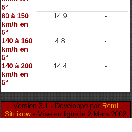
5°
80 à 150
14.9
-
km/h en
5°
140 à 160
4.8
-
km/h en
5°
140 à 200
14.4
-
km/h en
5°
Version 3.1 - Développé par
Rémi
Sitnikow
- Mise en ligne le 2 Mars 2002