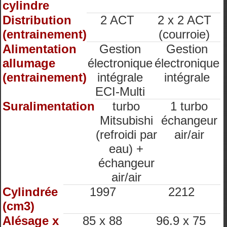
cylindre
Distribution
2 ACT
2 x 2 ACT
(entrainement)
(courroie)
Alimentation
Gestion
Gestion
allumage
électronique
électronique
(entrainement)
intégrale
intégrale
ECI-Multi
Suralimentation
turbo
1 turbo
Mitsubishi
échangeur
(refroidi par
air/air
eau) +
échangeur
air/air
Cylindrée
1997
2212
(cm3)
Alésage x
85 x 88
96.9 x 75