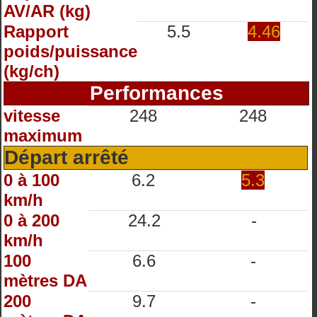
AV/AR (kg)
Rapport
5.5
4.46
poids/puissance
(kg/ch)
Performances
vitesse
248
248
maximum
Départ arrêté
0 à 100
6.2
5.3
km/h
0 à 200
24.2
-
km/h
100
6.6
-
mètres DA
200
9.7
-