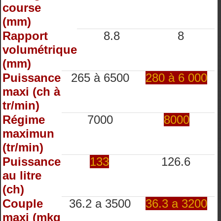
course
(mm)
Rapport
8.8
8
volumétrique
(mm)
Puissance
265 à 6500
280 à 6 000
maxi (ch à
tr/min)
Régime
7000
8000
maximun
(tr/min)
Puissance
133
126.6
au litre
(ch)
Couple
36.2 a 3500
36.3 a 3200
maxi (mkg