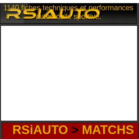
1140 fiches techniques et performances
automobile sportive.
RSiAUTO
>
MATCHS