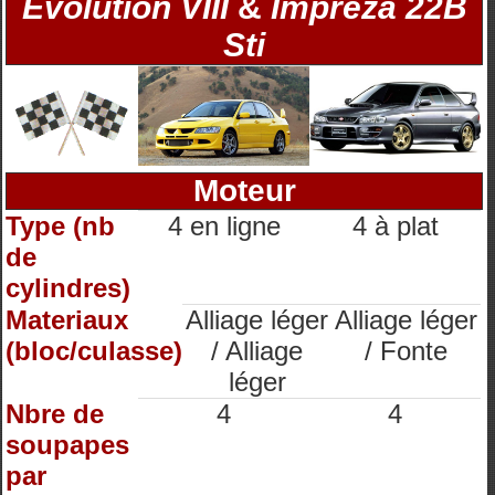
Evolution VIII
&
Impreza 22B
Sti
Moteur
Type (nb
4 en ligne
4 à plat
de
cylindres)
Materiaux
Alliage léger
Alliage léger
(bloc/culasse)
/ Alliage
/ Fonte
léger
Nbre de
4
4
soupapes
par