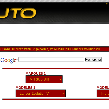
11
BARU Impreza WRX Sti (4 portes) vs MITSUBISHI Lancer Evolution VIII
MARQUES 1
MODELES 1
MODEL