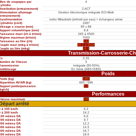
Nbre de soupapes par
4
cylindre
Distribution (entrainement)
2 ACT
Alimentation allumage
Gestion électronique intégrale ECI-Multi
(entrainement)
Suralimentation
turbo Mitsubishi (refroidi par eau) + échangeur air/air
Cylindrée (cm3)
1997
Alésage x course (mm)
85 x 88
Rapport volumétrique (mm)
8.8
Puissance maxi (ch à tr/min)
265 à 6500
Régime maximun (tr/min)
7000
Puissance au litre (ch)
133
Couple maxi (mkg à tr/min)
36.2 a 3500
Couple au litre (mkg)
18.1
Transmission-Carrosserie-Ch
Cx
0.35
Nombre de Vitesse
5
Transmission
Intégrale (50-50%)
Antiblocage
En Série (ABS+EBD)
Poids
Poids (kg)
1483
Répartition AV/AR (kg)
885 / 598
Rapport poids/puissance
5.5
(kg/ch)
Performances
vitesse maximum
248
Départ arrêté
0 à 100 km/h
6.2
0 à 200 km/h
24.2
100 mètres DA
6.6
200 mètres DA
9.7
300 mètres DA
12.2
400 mètres DA
14.5
500 mètres DA
16.7
600 mètres DA
18.6