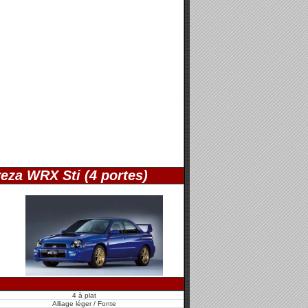
eza WRX Sti (4 portes)
4 à plat
Alliage léger / Fonte