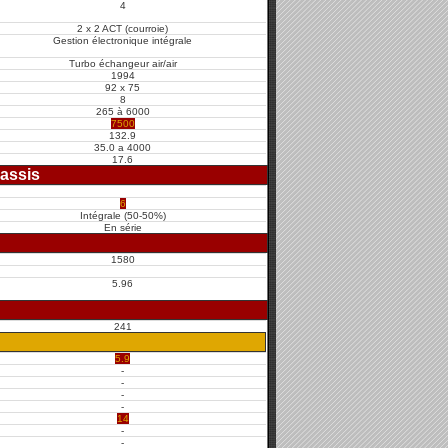
4
2 x 2 ACT (courroie)
Gestion électronique intégrale
Turbo échangeur air/air
1994
92 x 75
8
265 à 6000
7500
132.9
35.0 a 4000
17.6
assis
6
Intégrale (50-50%)
En série
1580
5.96
241
5.9
-
-
-
-
14
-
-