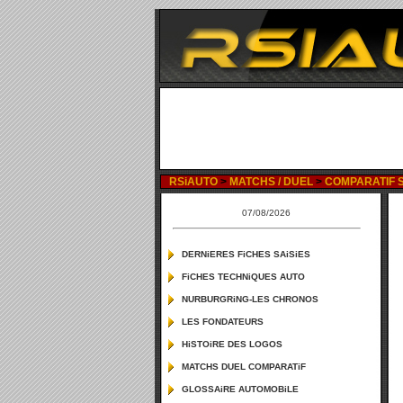
RSiAUTO
>
MATCHS / DUEL
>
COMPARATIF SU
07/08/2026
DERNiERES FiCHES SAiSiES
FiCHES TECHNiQUES AUTO
NURBURGRiNG-LES CHRONOS
LES FONDATEURS
HiSTOiRE DES LOGOS
MATCHS DUEL COMPARATiF
GLOSSAiRE AUTOMOBiLE