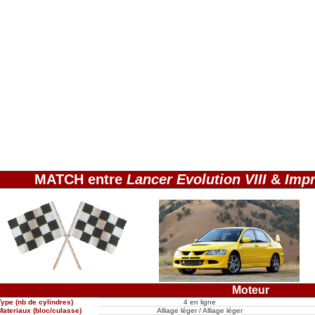
MATCH entre
Lancer Evolution VIII
&
Impr
Moteur
Type (nb de cylindres)
4 en ligne
Materiaux (bloc/culasse)
Alliage léger / Alliage léger