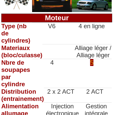
Moteur
Type (nb
V6
4 en ligne
de
cylindres)
Materiaux
Alliage léger /
(bloc/culasse)
Alliage léger
Nbre de
4
5
soupapes
par
cylindre
Distribution
2 x 2 ACT
2 ACT
(entrainement)
Alimentation
Injection
Gestion
allumage
électronique
intégrale