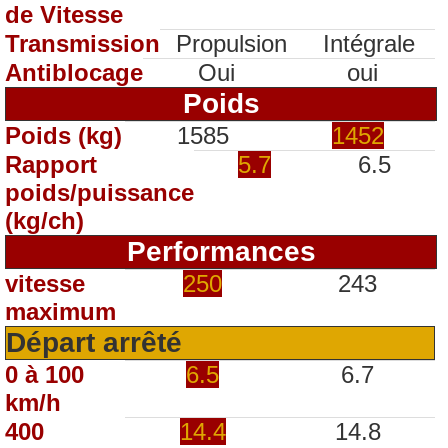
de Vitesse
Transmission
Propulsion
Intégrale
Antiblocage
Oui
oui
Poids
Poids (kg)
1585
1452
Rapport
5.7
6.5
poids/puissance
(kg/ch)
Performances
vitesse
250
243
maximum
Départ arrêté
0 à 100
6.5
6.7
km/h
400
14.4
14.8