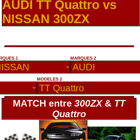
AUDI TT Quattro vs
NISSAN 300ZX
RQUES 1
MARQUES 2
MODELES 2
MATCH entre
300ZX
&
TT
Quattro