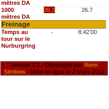
mètres DA
1000
26.3
26.7
mètres DA
Freinage
Temps au
-
8:42'00
tour sur le
Nurburgring
Version 3.1 - Développé par
Rémi
Sitnikow
- Mise en ligne le 2 Mars 2002