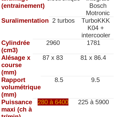
(entrainement)
Bosch
Motronic
Suralimentation
2 turbos
TurboKKK
K04 +
intercooler
Cylindrée
2960
1781
(cm3)
Alésage x
87 x 83
81 x 86.4
course
(mm)
Rapport
8.5
9.5
volumétrique
(mm)
Puissance
280 à 6400
225 à 5900
maxi (ch à
tr/min)