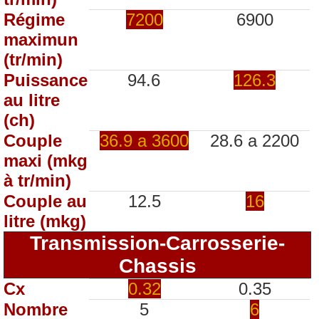
Régime
7200
6900
maximun
(tr/min)
Puissance
94.6
126.3
au litre
(ch)
Couple
36.9 a 3600
28.6 a 2200
maxi (mkg
à tr/min)
Couple au
12.5
16
litre (mkg)
Transmission-Carrosserie-
Chassis
Cx
0.32
0.35
Nombre
5
6