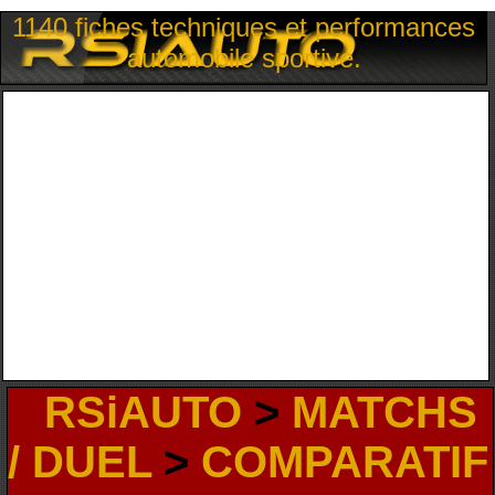
1140 fiches techniques et performances
automobile sportive.
RSiAUTO
>
MATCHS
/ DUEL
>
COMPARATIF