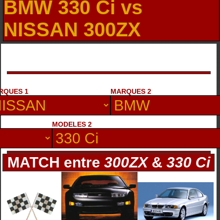
BMW 330 Ci vs
NISSAN 300ZX
RQUES 1
MARQUES 2
MODELES 2
MATCH entre
300ZX
&
330 Ci