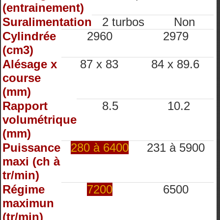
(entrainement)
Suralimentation
2 turbos
Non
Cylindrée
2960
2979
(cm3)
Alésage x
87 x 83
84 x 89.6
course
(mm)
Rapport
8.5
10.2
volumétrique
(mm)
Puissance
280 à 6400
231 à 5900
maxi (ch à
tr/min)
Régime
7200
6500
maximun
(tr/min)