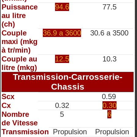
Puissance
94.6
77.5
au litre
(ch)
Couple
36.9 a 3600
30.6 a 3500
maxi (mkg
à tr/min)
Couple au
12.5
10.3
litre (mkg)
Transmission-Carrosserie-
Chassis
Scx
0.59
Cx
0.32
0.30
Nombre
5
6
de Vitesse
Transmission
Propulsion
Propulsion