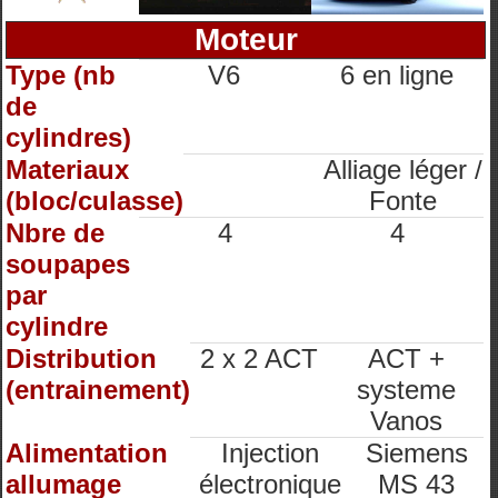
Moteur
Type (nb
V6
6 en ligne
de
cylindres)
Materiaux
Alliage léger /
(bloc/culasse)
Fonte
Nbre de
4
4
soupapes
par
cylindre
Distribution
2 x 2 ACT
ACT +
(entrainement)
systeme
Vanos
Alimentation
Injection
Siemens
allumage
électronique
MS 43