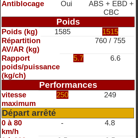
Antiblocage
Oui
ABS + EBD +
CBC
Poids
Poids (kg)
1585
1515
Répartition
760 / 755
AV/AR (kg)
Rapport
5.7
6.6
poids/puissance
(kg/ch)
Performances
vitesse
250
249
maximum
Départ arrêté
0 à 80
-
4.8
km/h