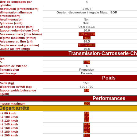
Nbre de soupapes par
4
cylindre
Distribution (entrainement)
2 ACT
Alimentation allumage
Gestion électronique intégrale Nissan EGR
(entrainement)
Suralimentation
Non
Cylindrée (cm3)
3498
Alésage x course (mm)
95.5 x 81.4
Rapport volumétrique (mm)
10.6
Puissance maxi (ch à tr/min)
313 à 6800
Régime maximun (tr/min)
7500
Puissance au litre (ch)
89.5
Couple maxi (mkg à tr/min)
36.5 a 4800
Couple au litre (mkg)
10.6
Transmission-Carrosserie-Ch
Scx
Cx
0.29
Nombre de Vitesse
6
Transmission
Propulsion
Antiblocage
En série
Poids
Poids (kg)
1538
Répartition AV/AR (kg)
829 / 709
Rapport poids/puissance
4.9
(kg/ch)
Performances
vitesse maximum
250
Départ arrêté
0 à 80 km/h
4.8
0 à 100 km/h
6.2
0 à 120 km/h
8.3
0 à 140 km/h
10.9
0 à 160 km/h
13.2
0 à 180 km/h
16.7
0 à 200 km/h
21.1