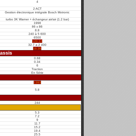
4
2 ACT
Gestion électronique intégrale Bosch Motronic
turbo 3K Warner + échangeur air/air (1.2 bar)
1998
86 x 86
8.8
240 à 5 600
6500
120.12
32.7 a 2 400
16.36
assis
0.68
0.34
6
Traction
En Série
1393
5.8
244
5.3
7.2
9
11.7
15.2
19.4
25.5