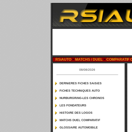
RSiAUTO
>
MATCHS / DUEL
>
COMPARATIF OP
08/08/2026
DERNiERES FiCHES SAiSiES
FiCHES TECHNiQUES AUTO
NURBURGRiNG-LES CHRONOS
LES FONDATEURS
HiSTOiRE DES LOGOS
MATCHS DUEL COMPARATiF
GLOSSAiRE AUTOMOBiLE