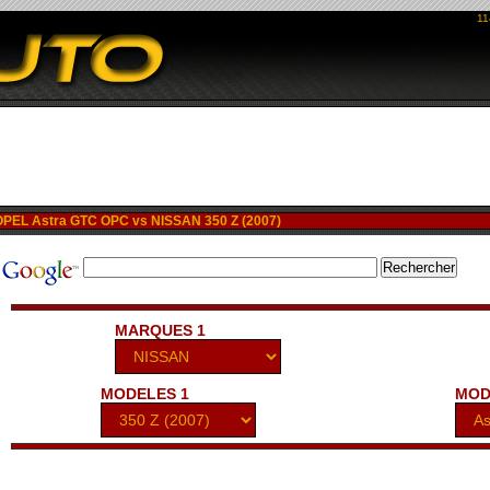
11
EL Astra GTC OPC vs NISSAN 350 Z (2007)
MARQUES 1
MODELES 1
MOD