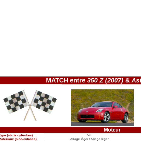
MATCH entre
350 Z (2007)
&
As
Moteur
Type (nb de cylindres)
V6
Materiaux (bloc/culasse)
Alliage léger / Alliage léger