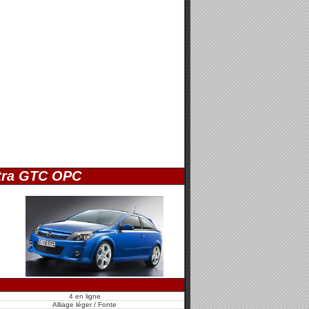
tra GTC OPC
4 en ligne
Alliage léger / Fonte