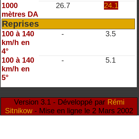
1000
26.7
24.1
mètres DA
Reprises
100 à 140
-
3.5
km/h en
4°
100 à 140
-
5.1
km/h en
5°
Version 3.1 - Développé par
Rémi
Sitnikow
- Mise en ligne le 2 Mars 2002