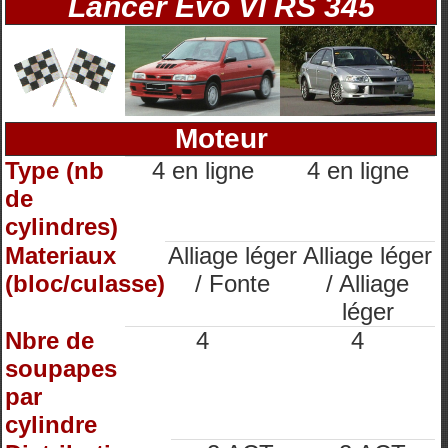
Lancer Evo VI RS 345
Moteur
Type (nb
4 en ligne
4 en ligne
de
cylindres)
Materiaux
Alliage léger
Alliage léger
(bloc/culasse)
/ Fonte
/ Alliage
léger
Nbre de
4
4
soupapes
par
cylindre