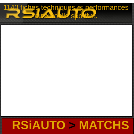
1140 fiches techniques et performances
automobile sportive.
RSiAUTO
>
MATCHS