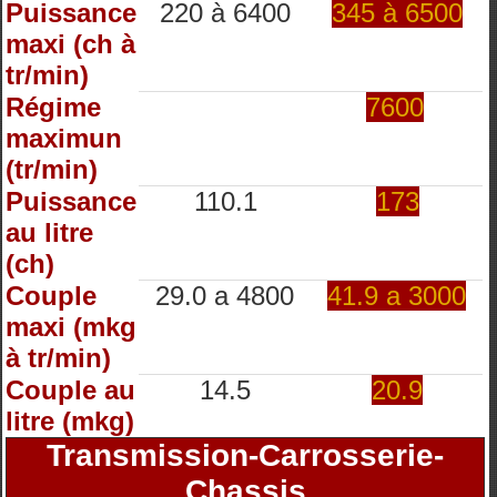
Puissance
220 à 6400
345 à 6500
maxi (ch à
tr/min)
Régime
7600
maximun
(tr/min)
Puissance
110.1
173
au litre
(ch)
Couple
29.0 a 4800
41.9 a 3000
maxi (mkg
à tr/min)
Couple au
14.5
20.9
litre (mkg)
Transmission-Carrosserie-
Chassis