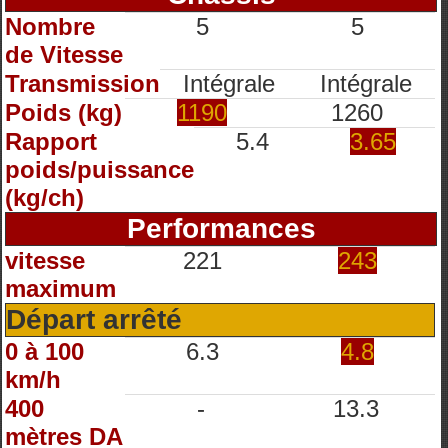
Nombre
5
5
de Vitesse
Transmission
Intégrale
Intégrale
Poids (kg)
1190
1260
Rapport
5.4
3.65
poids/puissance
(kg/ch)
Performances
vitesse
221
243
maximum
Départ arrêté
0 à 100
6.3
4.8
km/h
400
-
13.3
mètres DA