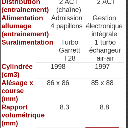
Distribution
2 ACT
2 ACT
(entrainement)
(chaîne)
Alimentation
Admission
Gestion
allumage
4 papillons
électronique
(entrainement)
intégrale
Suralimentation
Turbo
1 turbo
Garrett
échangeur
T28
air-air
Cylindrée
1998
1997
(cm3)
Alésage x
86 x 86
85 x 88
course
(mm)
Rapport
8.3
8.8
volumétrique
(mm)