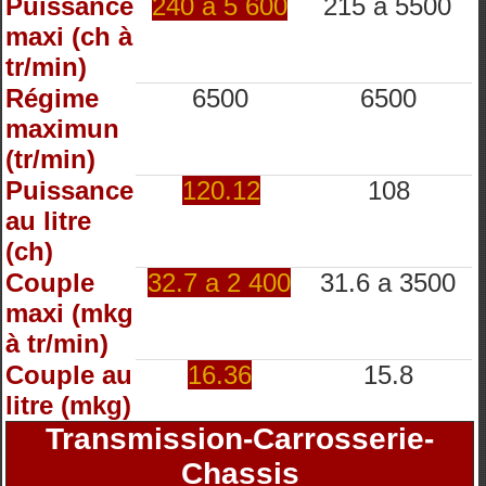
Puissance
240 à 5 600
215 à 5500
maxi (ch à
tr/min)
Régime
6500
6500
maximun
(tr/min)
Puissance
120.12
108
au litre
(ch)
Couple
32.7 a 2 400
31.6 a 3500
maxi (mkg
à tr/min)
Couple au
16.36
15.8
litre (mkg)
Transmission-Carrosserie-
Chassis