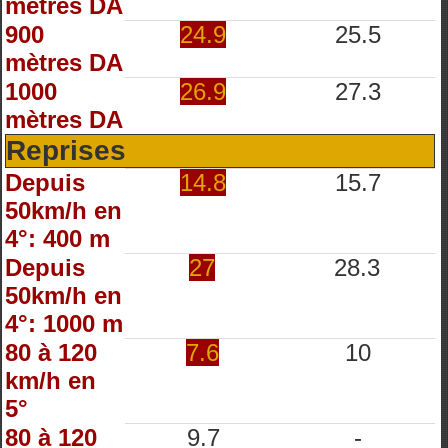
mètres DA
900
24.9
25.5
mètres DA
1000
26.9
27.3
mètres DA
Reprises
Depuis
14.8
15.7
50km/h en
4°: 400 m
Depuis
27
28.3
50km/h en
4°: 1000 m
80 à 120
7.6
10
km/h en
5°
80 à 120
9.7
-