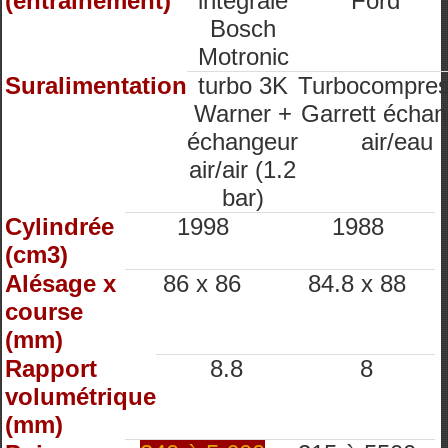
(entrainement)
intégrale
Ford
Bosch
Motronic
Suralimentation
turbo 3K
Turbocompres
Warner +
Garrett écha
échangeur
air/eau
air/air (1.2
bar)
Cylindrée
1998
1988
(cm3)
Alésage x
86 x 86
84.8 x 88
course
(mm)
Rapport
8.8
8
volumétrique
(mm)