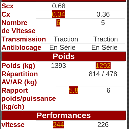
Scx
0.68
Cx
0.34
0.36
Nombre
6
5
de Vitesse
Transmission
Traction
Traction
Antiblocage
En Série
En Série
Poids
Poids (kg)
1393
1292
Répartition
814 / 478
AV/AR (kg)
Rapport
5.8
6
poids/puissance
(kg/ch)
Performances
vitesse
244
226