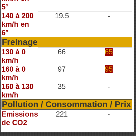
5°
140 à 200
19.5
-
km/h en
6°
Freinage
130 à 0
66
65
km/h
160 à 0
97
95
km/h
160 à 130
35
-
km/h
Pollution / Consommation / Prix
Emissions
221
-
de CO2