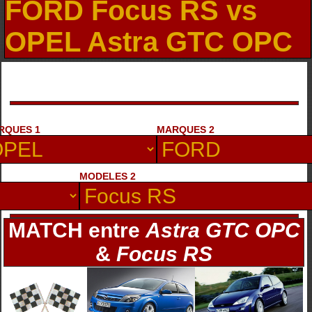
FORD Focus RS vs
OPEL Astra GTC OPC
RQUES 1
MARQUES 2
MODELES 2
MATCH entre
Astra GTC OPC
&
Focus RS