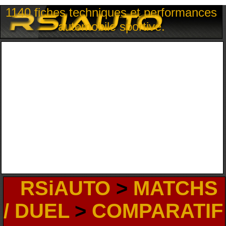
1140 fiches techniques et performances
automobile sportive.
RSiAUTO
>
MATCHS
/ DUEL
>
COMPARATIF