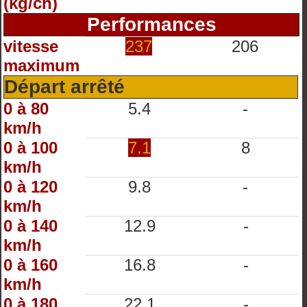
(kg/ch)
Performances
vitesse
237
206
maximum
Départ arrêté
0 à 80
5.4
-
km/h
0 à 100
7.1
8
km/h
0 à 120
9.8
-
km/h
0 à 140
12.9
-
km/h
0 à 160
16.8
-
km/h
0 à 180
22.1
-