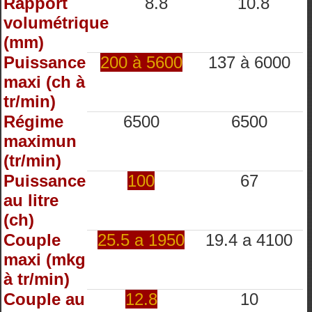
Rapport
8.8
10.8
volumétrique
(mm)
Puissance
200 à 5600
137 à 6000
maxi (ch à
tr/min)
Régime
6500
6500
maximun
(tr/min)
Puissance
100
67
au litre
(ch)
Couple
25.5 a 1950
19.4 a 4100
maxi (mkg
à tr/min)
Couple au
12.8
10