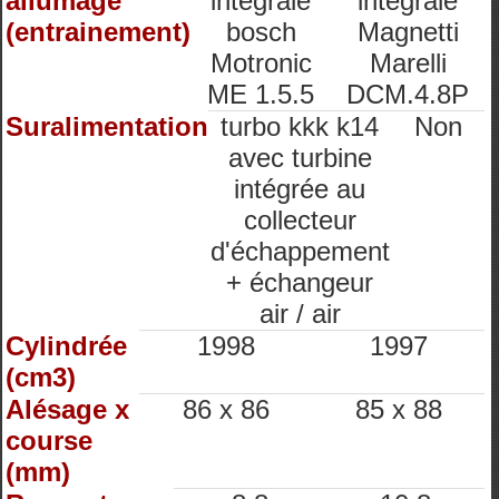
allumage
intégrale
intégrale
(entrainement)
bosch
Magnetti
Motronic
Marelli
ME 1.5.5
DCM.4.8P
Suralimentation
turbo kkk k14
Non
avec turbine
intégrée au
collecteur
d'échappement
+ échangeur
air / air
Cylindrée
1998
1997
(cm3)
Alésage x
86 x 86
85 x 88
course
(mm)