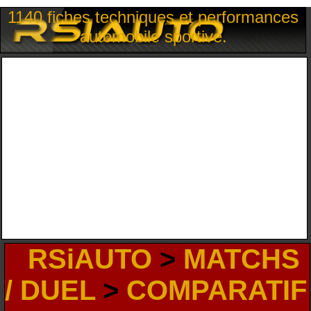
1140 fiches techniques et performances
automobile sportive.
RSiAUTO
>
MATCHS
/ DUEL
>
COMPARATIF