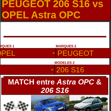
PEUGEOT 206 S16 vs
OPEL Astra OPC
RQUES 1
MARQUES 2
MODELES 2
MATCH entre
Astra OPC
&
206 S16