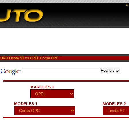
11
ORD Fiesta ST vs OPEL Corsa OPC
MARQUES 1
MODELES 1
MODELES 2