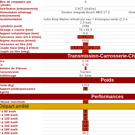
Nbre de soupapes par
4
cylindre
Distribution (entrainement)
2 ACT (chaîne)
Alimentation allumage
Gestion intégrale Bosch MED 17.2
Gest
(entrainement)
Suralimentation
turbo Borg Warner refroidi par eau + échangeur air/air (1.3 à
1.5 bar)
Cylindrée (cm3)
1598
Alésage x course (mm)
79 x 81.5
Rapport volumétrique (mm)
8.8
Puissance maxi (ch à tr/min)
192 à 5850
Régime maximun (tr/min)
6500
Puissance au litre (ch)
120
Couple maxi (mkg à tr/min)
23.4 de 1980 a 5800
Couple au litre (mkg)
14.6
Transmission-Carrosserie-Ch
Scx
0.78
Cx
0.36
Nombre de Vitesse
6
Transmission
Traction
Antiblocage
En Série
Poids
Poids (kg)
1203
Rapport poids/puissance
6.3
(kg/ch)
Performances
vitesse maximum
221
Départ arrêté
0 à 80 km/h
5.3
0 à 100 km/h
7.4
0 à 120 km/h
9.8
0 à 140 km/h
13.3
0 à 160 km/h
17.1
0 à 180 km/h
23.3
0 à 200 km/h
30.3