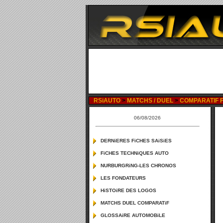
RSiAUTO
>
MATCHS / DUEL
>
COMPARATIF F
06/08/2026
DERNiERES FiCHES SAiSiES
FiCHES TECHNiQUES AUTO
NURBURGRiNG-LES CHRONOS
LES FONDATEURS
HiSTOiRE DES LOGOS
MATCHS DUEL COMPARATiF
GLOSSAiRE AUTOMOBiLE