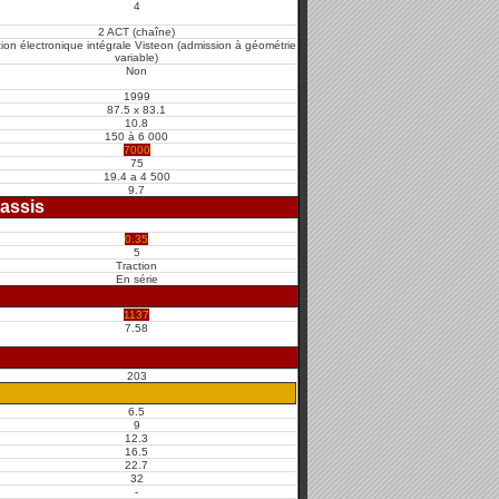
4
2 ACT (chaîne)
ion électronique intégrale Visteon (admission à géométrie
variable)
Non
1999
87.5 x 83.1
10.8
150 à 6 000
7000
75
19.4 a 4 500
9.7
assis
0.35
5
Traction
En série
1137
7.58
203
6.5
9
12.3
16.5
22.7
32
-