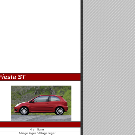
Fiesta ST
4 en ligne
Alliage léger / Alliage léger