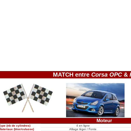
MATCH entre
Corsa OPC
&
Moteur
Type (nb de cylindres)
4 en ligne
Materiaux (bloc/culasse)
Alliage léger / Fonte