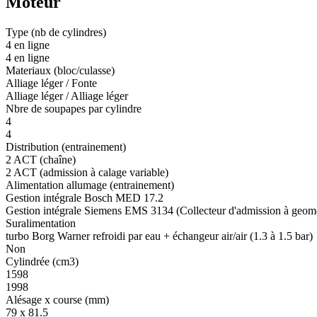
Moteur
Type (nb de cylindres)
4 en ligne
4 en ligne
Materiaux (bloc/culasse)
Alliage léger / Fonte
Alliage léger / Alliage léger
Nbre de soupapes par cylindre
4
4
Distribution (entrainement)
2 ACT (chaîne)
2 ACT (admission à calage variable)
Alimentation allumage (entrainement)
Gestion intégrale Bosch MED 17.2
Gestion intégrale Siemens EMS 3134 (Collecteur d'admission à geomét
Suralimentation
turbo Borg Warner refroidi par eau + échangeur air/air (1.3 à 1.5 bar)
Non
Cylindrée (cm3)
1598
1998
Alésage x course (mm)
79 x 81.5