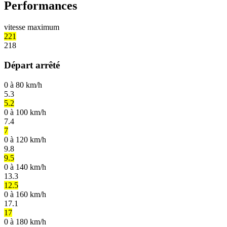
Performances
vitesse maximum
221
218
Départ arrêté
0 à 80 km/h
5.3
5.2
0 à 100 km/h
7.4
7
0 à 120 km/h
9.8
9.5
0 à 140 km/h
13.3
12.5
0 à 160 km/h
17.1
17
0 à 180 km/h