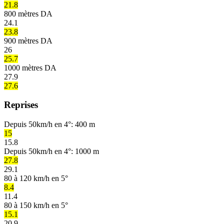
21.8
800 mètres DA
24.1
23.8
900 mètres DA
26
25.7
1000 mètres DA
27.9
27.6
Reprises
Depuis 50km/h en 4°: 400 m
15
15.8
Depuis 50km/h en 4°: 1000 m
27.8
29.1
80 à 120 km/h en 5°
8.4
11.4
80 à 150 km/h en 5°
15.1
20.9