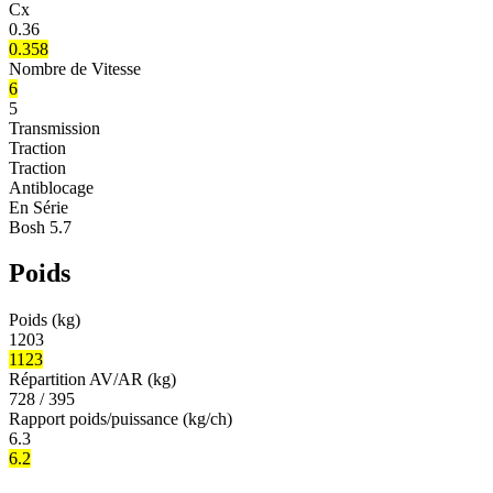
Cx
0.36
0.358
Nombre de Vitesse
6
5
Transmission
Traction
Traction
Antiblocage
En Série
Bosh 5.7
Poids
Poids (kg)
1203
1123
Répartition AV/AR (kg)
728 / 395
Rapport poids/puissance (kg/ch)
6.3
6.2