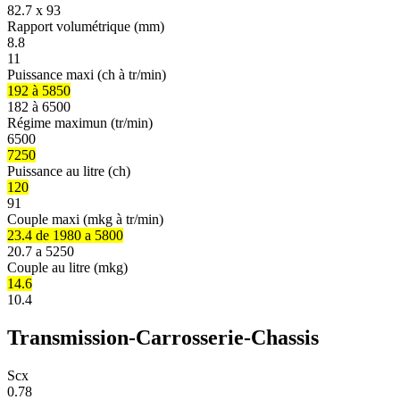
82.7 x 93
Rapport volumétrique (mm)
8.8
11
Puissance maxi (ch à tr/min)
192 à 5850
182 à 6500
Régime maximun (tr/min)
6500
7250
Puissance au litre (ch)
120
91
Couple maxi (mkg à tr/min)
23.4 de 1980 a 5800
20.7 a 5250
Couple au litre (mkg)
14.6
10.4
Transmission-Carrosserie-Chassis
Scx
0.78