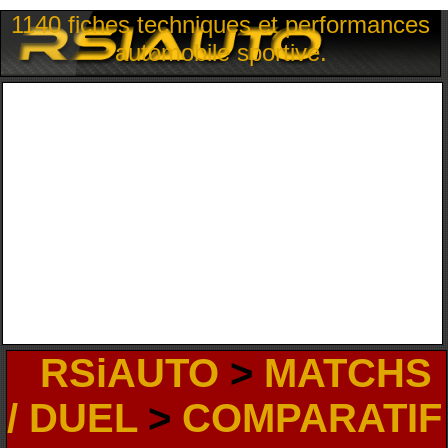
1140 fiches techniques et performances
automobile sportive.
RSiAUTO
>
MATCHS
/ DUEL
>
COMPARATIF