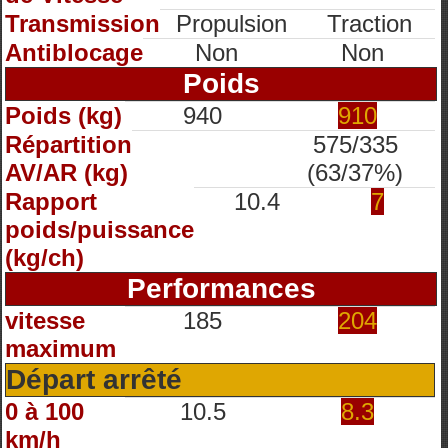
Transmission
Propulsion
Traction
Antiblocage
Non
Non
Poids
Poids (kg)
940
910
Répartition
575/335
AV/AR (kg)
(63/37%)
Rapport
10.4
7
poids/puissance
(kg/ch)
Performances
vitesse
185
204
maximum
Départ arrêté
0 à 100
10.5
8.3
km/h