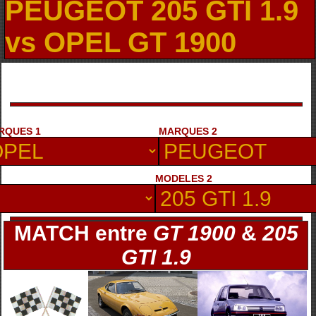
PEUGEOT 205 GTI 1.9
vs OPEL GT 1900
RQUES 1
MARQUES 2
MODELES 2
MATCH entre
GT 1900
&
205
GTI 1.9