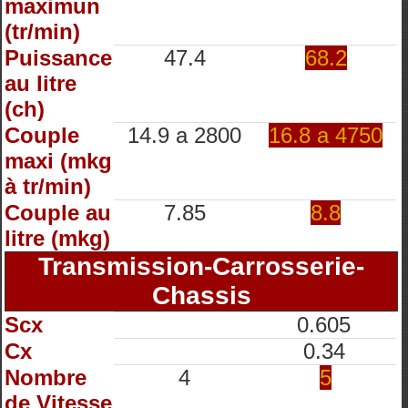
maximun
(tr/min)
Puissance
47.4
68.2
au litre
(ch)
Couple
14.9 a 2800
16.8 a 4750
maxi (mkg
à tr/min)
Couple au
7.85
8.8
litre (mkg)
Transmission-Carrosserie-
Chassis
Scx
0.605
Cx
0.34
Nombre
4
5
de Vitesse