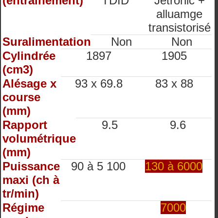
(entrainement)
TDID
Jetronic +
alluamge
transistorisé
Suralimentation
Non
Non
Cylindrée
1897
1905
(cm3)
Alésage x
93 x 69.8
83 x 88
course
(mm)
Rapport
9.5
9.6
volumétrique
(mm)
Puissance
90 à 5 100
130 à 6000
maxi (ch à
tr/min)
Régime
7000