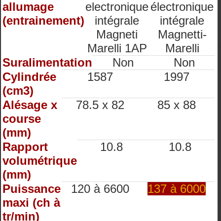
allumage
electronique
électronique
(entrainement)
intégrale
intégrale
Magneti
Magnetti-
Marelli 1AP
Marelli
Suralimentation
Non
Non
Cylindrée
1587
1997
(cm3)
Alésage x
78.5 x 82
85 x 88
course
(mm)
Rapport
10.8
10.8
volumétrique
(mm)
Puissance
120 à 6600
137 à 6000
maxi (ch à
tr/min)