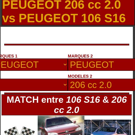
PEUGEOT 206 cc 2.0
vs PEUGEOT 106 S16
RQUES 1
MARQUES 2
MODELES 2
MATCH entre
106 S16
&
206
cc 2.0