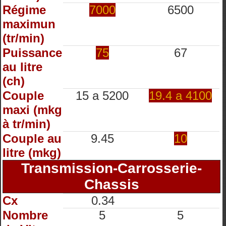
Régime
7000
6500
maximun
(tr/min)
Puissance
75
67
au litre
(ch)
Couple
15 a 5200
19.4 a 4100
maxi (mkg
à tr/min)
Couple au
9.45
10
litre (mkg)
Transmission-Carrosserie-
Chassis
Cx
0.34
Nombre
5
5