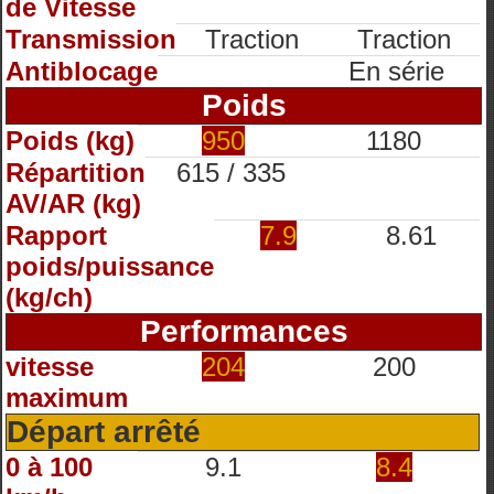
de Vitesse
Transmission
Traction
Traction
Antiblocage
En série
Poids
Poids (kg)
950
1180
Répartition
615 / 335
AV/AR (kg)
Rapport
7.9
8.61
poids/puissance
(kg/ch)
Performances
vitesse
204
200
maximum
Départ arrêté
0 à 100
9.1
8.4