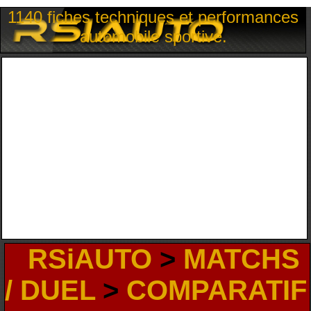
1140 fiches techniques et performances
automobile sportive.
RSiAUTO
>
MATCHS
/ DUEL
>
COMPARATIF