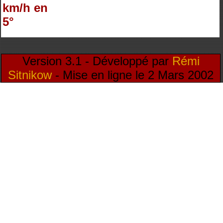
km/h en
5°
Version 3.1 - Développé par
Rémi
Sitnikow
- Mise en ligne le 2 Mars 2002