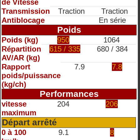
de Vitesse
Transmission
Traction
Traction
Antiblocage
En série
Poids
Poids (kg)
950
1064
Répartition
615 / 335
680 / 384
AV/AR (kg)
Rapport
7.9
7.8
poids/puissance
(kg/ch)
Performances
vitesse
204
206
maximum
Départ arrêté
0 à 100
9.1
8