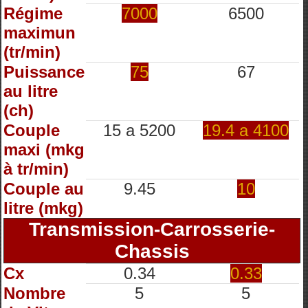
Régime
7000
6500
maximun
(tr/min)
Puissance
75
67
au litre
(ch)
Couple
15 a 5200
19.4 a 4100
maxi (mkg
à tr/min)
Couple au
9.45
10
litre (mkg)
Transmission-Carrosserie-
Chassis
Cx
0.34
0.33
Nombre
5
5