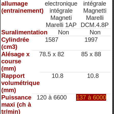
allumage
electronique
intégrale
(entrainement)
intégrale
Magnetti
Magneti
Marelli
Marelli 1AP
DCM.4.8P
Suralimentation
Non
Non
Cylindrée
1587
1997
(cm3)
Alésage x
78.5 x 82
85 x 88
course
(mm)
Rapport
10.8
10.8
volumétrique
(mm)
Puissance
120 à 6600
137 à 6000
maxi (ch à
tr/min)