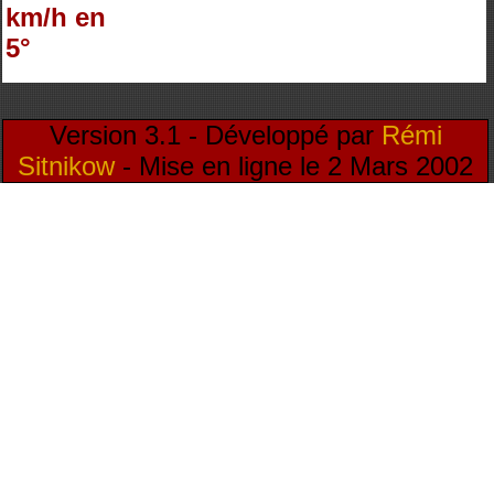
km/h en
5°
Version 3.1 - Développé par
Rémi
Sitnikow
- Mise en ligne le 2 Mars 2002