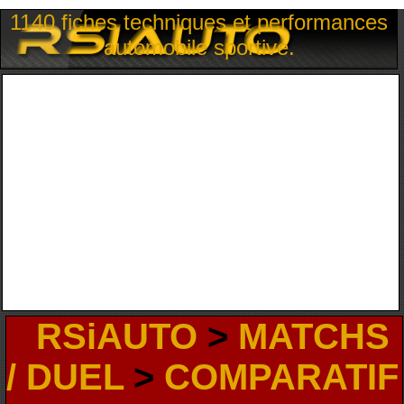
1140 fiches techniques et performances
automobile sportive.
RSiAUTO
>
MATCHS
/ DUEL
>
COMPARATIF