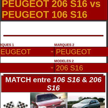
PEUGEOT 206 S16 vs
PEUGEOT 106 S16
RQUES 1
MARQUES 2
MODELES 2
MATCH entre
106 S16
&
206
S16