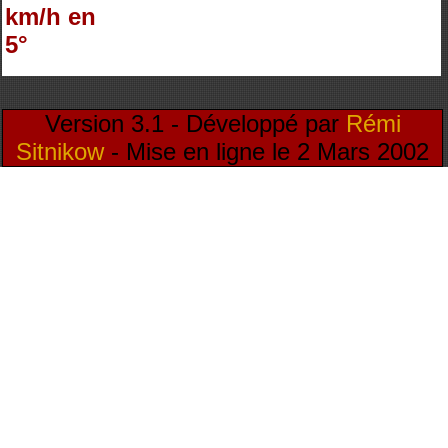
km/h en
5°
Version 3.1 - Développé par
Rémi
Sitnikow
- Mise en ligne le 2 Mars 2002