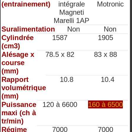
(entrainement)
intégrale
Motronic
Magneti
Marelli 1AP
Suralimentation
Non
Non
Cylindrée
1587
1905
(cm3)
Alésage x
78.5 x 82
83 x 88
course
(mm)
Rapport
10.8
10.4
volumétrique
(mm)
Puissance
120 à 6600
160 à 6500
maxi (ch à
tr/min)
Régime
7000
7000