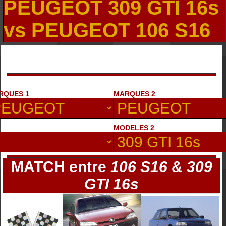
PEUGEOT 309 GTI 16s
vs PEUGEOT 106 S16
RQUES 1
MARQUES 2
MODELES 2
MATCH entre
106 S16
&
309
GTI 16s