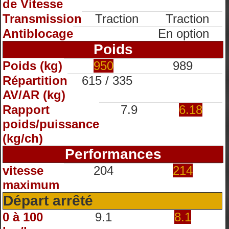
de Vitesse
Transmission
Traction
Traction
Antiblocage
En option
Poids
Poids (kg)
950
989
Répartition
615 / 335
AV/AR (kg)
Rapport
7.9
6.18
poids/puissance
(kg/ch)
Performances
vitesse
204
214
maximum
Départ arrêté
0 à 100
9.1
8.1