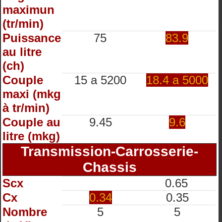
maximun
(tr/min)
Puissance
75
83.9
au litre
(ch)
Couple
15 a 5200
18.4 a 5000
maxi (mkg
à tr/min)
Couple au
9.45
9.6
litre (mkg)
Transmission-Carrosserie-
Chassis
Scx
0.65
Cx
0.34
0.35
Nombre
5
5