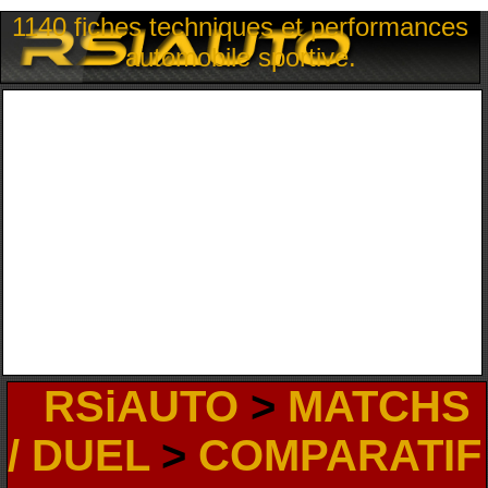
1140 fiches techniques et performances
automobile sportive.
RSiAUTO
>
MATCHS
/ DUEL
>
COMPARATIF