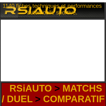
1140 fiches techniques et performances
automobile sportive.
RSiAUTO
>
MATCHS
/ DUEL
>
COMPARATIF