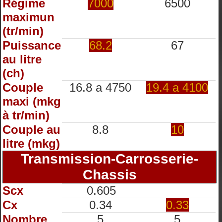
Régime
7000
6500
maximun
(tr/min)
Puissance
68.2
67
au litre
(ch)
Couple
16.8 a 4750
19.4 a 4100
maxi (mkg
à tr/min)
Couple au
8.8
10
litre (mkg)
Transmission-Carrosserie-
Chassis
Scx
0.605
Cx
0.34
0.33
Nombre
5
5