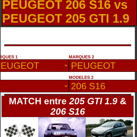
PEUGEOT 206 S16 vs
PEUGEOT 205 GTI 1.9
RQUES 1
MARQUES 2
MODELES 2
MATCH entre
205 GTI 1.9
&
206 S16