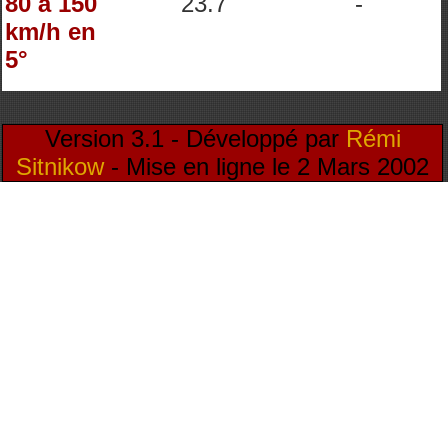
80 à 150
23.7
-
km/h en
5°
Version 3.1 - Développé par
Rémi
Sitnikow
- Mise en ligne le 2 Mars 2002