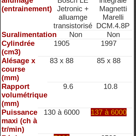
allumage
Bosch LE
intégrale
(entrainement)
Jetronic +
Magnetti
alluamge
Marelli
transistorisé
DCM.4.8P
Suralimentation
Non
Non
Cylindrée
1905
1997
(cm3)
Alésage x
83 x 88
85 x 88
course
(mm)
Rapport
9.6
10.8
volumétrique
(mm)
Puissance
130 à 6000
137 à 6000
maxi (ch à
tr/min)