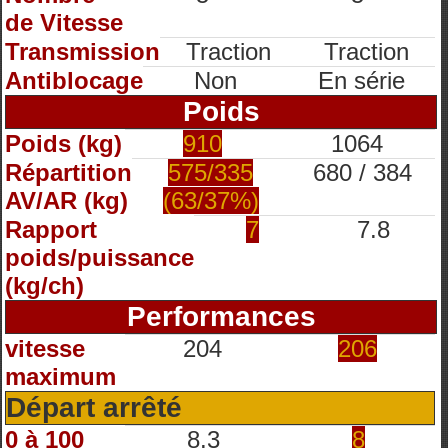
de Vitesse
Transmission
Traction
Traction
Antiblocage
Non
En série
Poids
Poids (kg)
910
1064
Répartition
575/335
680 / 384
AV/AR (kg)
(63/37%)
Rapport
7
7.8
poids/puissance
(kg/ch)
Performances
vitesse
204
206
maximum
Départ arrêté
0 à 100
8.3
8