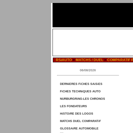
RSiAUTO
>
MATCHS / DUEL
>
COMPARATIF PE
06/08/2026
DERNiERES FiCHES SAiSiES
FiCHES TECHNiQUES AUTO
NURBURGRiNG-LES CHRONOS
LES FONDATEURS
HiSTOiRE DES LOGOS
MATCHS DUEL COMPARATiF
GLOSSAiRE AUTOMOBiLE