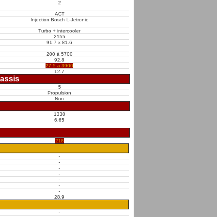
2
ACT
Injection Bosch L-Jetronic
Turbo + intercooler
2155
91.7 x 81.6
200 à 5700
92.8
27.5 a 3900
12.7
assis
5
Propulsion
Non
1330
6.65
218
-
-
-
-
-
-
-
28.9
-