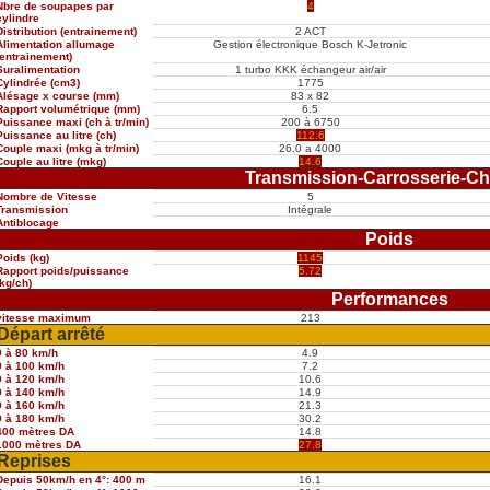
Nbre de soupapes par
4
cylindre
Distribution (entrainement)
2 ACT
Alimentation allumage
Gestion électronique Bosch K-Jetronic
(entrainement)
Suralimentation
1 turbo KKK échangeur air/air
Cylindrée (cm3)
1775
Alésage x course (mm)
83 x 82
Rapport volumétrique (mm)
6.5
Puissance maxi (ch à tr/min)
200 à 6750
Puissance au litre (ch)
112.6
Couple maxi (mkg à tr/min)
26.0 a 4000
Couple au litre (mkg)
14.6
Transmission-Carrosserie-Ch
Nombre de Vitesse
5
Transmission
Intégrale
Antiblocage
Poids
Poids (kg)
1145
Rapport poids/puissance
5.72
(kg/ch)
Performances
vitesse maximum
213
Départ arrêté
0 à 80 km/h
4.9
0 à 100 km/h
7.2
0 à 120 km/h
10.6
0 à 140 km/h
14.9
0 à 160 km/h
21.3
0 à 180 km/h
30.2
400 mètres DA
14.8
1000 mètres DA
27.8
Reprises
Depuis 50km/h en 4°: 400 m
16.1