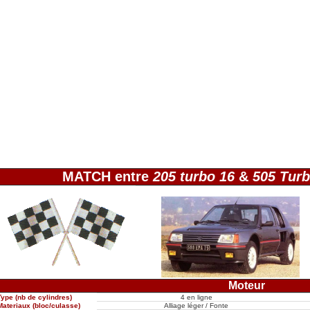
MATCH entre
205 turbo 16
&
505 Turb
Moteur
Type (nb de cylindres)
4 en ligne
Materiaux (bloc/culasse)
Alliage léger / Fonte