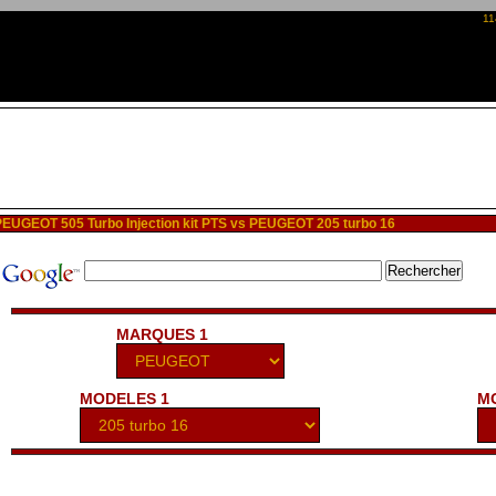
11
UGEOT 505 Turbo Injection kit PTS vs PEUGEOT 205 turbo 16
MARQUES 1
MODELES 1
M