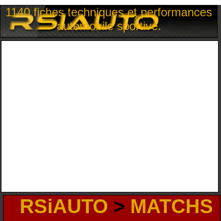
1140 fiches techniques et performances
automobile sportive.
RSiAUTO
>
MATCHS