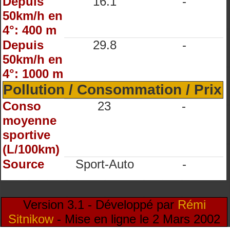
Depuis
16.1
-
50km/h en
4°: 400 m
Depuis
29.8
-
50km/h en
4°: 1000 m
Pollution / Consommation / Prix
Conso
23
-
moyenne
sportive
(L/100km)
Source
Sport-Auto
-
Version 3.1 - Développé par
Rémi
Sitnikow
- Mise en ligne le 2 Mars 2002