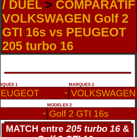
/ DUEL
>
COMPARATIF
VOLKSWAGEN Golf 2
GTI 16s vs PEUGEOT
205 turbo 16
RQUES 1
MARQUES 2
MODELES 2
MATCH entre
205 turbo 16
&