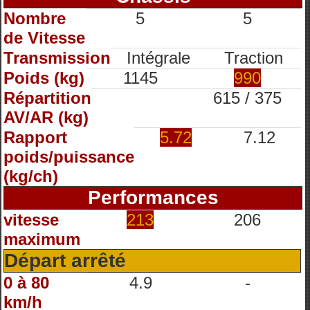
Nombre
5
5
de Vitesse
Transmission
Intégrale
Traction
Poids (kg)
1145
990
Répartition
615 / 375
AV/AR (kg)
Rapport
5.72
7.12
poids/puissance
(kg/ch)
Performances
vitesse
213
206
maximum
Départ arrêté
0 à 80
4.9
-
km/h