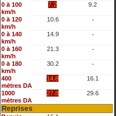
0 à 100
7.2
9.2
km/h
0 à 120
10.6
-
km/h
0 à 140
14.9
-
km/h
0 à 160
21.3
-
km/h
0 à 180
30.2
-
km/h
400
14.8
16.1
mètres DA
1000
27.8
29.6
mètres DA
Reprises