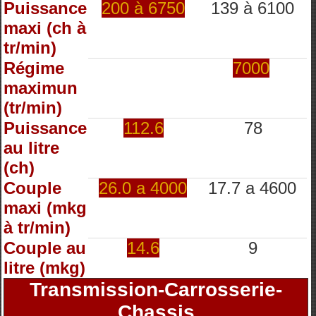
Puissance
200 à 6750
139 à 6100
maxi (ch à
tr/min)
Régime
7000
maximun
(tr/min)
Puissance
112.6
78
au litre
(ch)
Couple
26.0 a 4000
17.7 a 4600
maxi (mkg
à tr/min)
Couple au
14.6
9
litre (mkg)
Transmission-Carrosserie-
Chassis