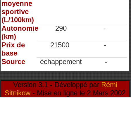
moyenne
sportive
(L/100km)
Autonomie
290
-
(km)
Prix de
21500
-
base
Source
échappement
-
Version 3.1 - Développé par
Rémi
Sitnikow
- Mise en ligne le 2 Mars 2002