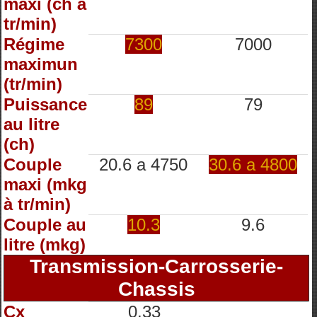
maxi (ch à
tr/min)
Régime
7300
7000
maximun
(tr/min)
Puissance
89
79
au litre
(ch)
Couple
20.6 a 4750
30.6 a 4800
maxi (mkg
à tr/min)
Couple au
10.3
9.6
litre (mkg)
Transmission-Carrosserie-
Chassis
Cx
0.33