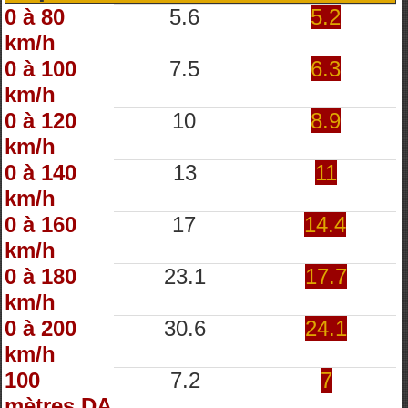
0 à 80
5.6
5.2
km/h
0 à 100
7.5
6.3
km/h
0 à 120
10
8.9
km/h
0 à 140
13
11
km/h
0 à 160
17
14.4
km/h
0 à 180
23.1
17.7
km/h
0 à 200
30.6
24.1
km/h
100
7.2
7
mètres DA