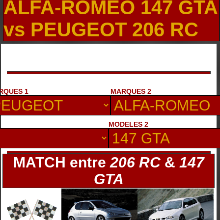
ALFA-ROMEO 147 GTA
vs PEUGEOT 206 RC
RQUES 1
MARQUES 2
MODELES 2
MATCH entre
206 RC
&
147
GTA