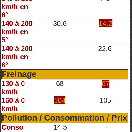
km/h en
6°
140 à 200
30.6
14.2
km/h en
5°
140 à 200
-
22.6
km/h en
6°
Freinage
130 à 0
68
67
km/h
160 à 0
104
105
km/h
Pollution / Consommation / Prix
Conso
14.5
-