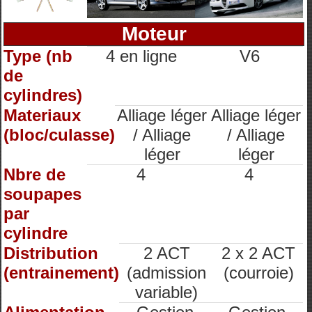
Moteur
Type (nb
4 en ligne
V6
de
cylindres)
Materiaux
Alliage léger
Alliage léger
(bloc/culasse)
/ Alliage
/ Alliage
léger
léger
Nbre de
4
4
soupapes
par
cylindre
Distribution
2 ACT
2 x 2 ACT
(entrainement)
(admission
(courroie)
variable)