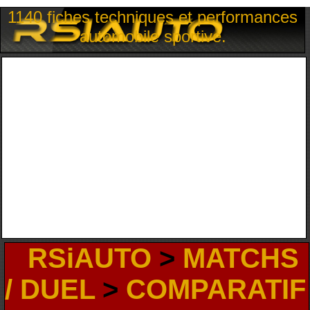
1140 fiches techniques et performances
automobile sportive.
RSiAUTO
>
MATCHS
/ DUEL
>
COMPARATIF