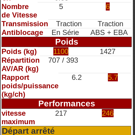
Nombre
5
6
de Vitesse
Transmission
Traction
Traction
Antiblocage
En Série
ABS + EBA
Poids
Poids (kg)
1100
1427
Répartition
707 / 393
AV/AR (kg)
Rapport
6.2
5.7
poids/puissance
(kg/ch)
Performances
vitesse
217
246
maximum
Départ arrêté