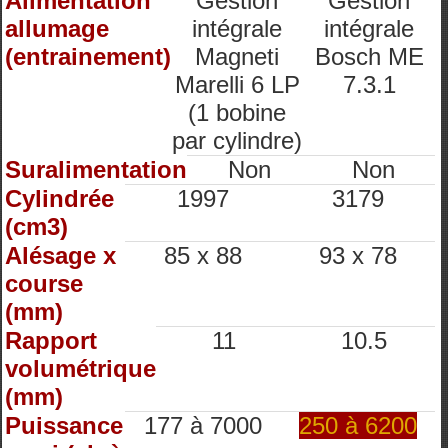
Alimentation
Gestion
Gestion
allumage
intégrale
intégrale
(entrainement)
Magneti
Bosch ME
Marelli 6 LP
7.3.1
(1 bobine
par cylindre)
Suralimentation
Non
Non
Cylindrée
1997
3179
(cm3)
Alésage x
85 x 88
93 x 78
course
(mm)
Rapport
11
10.5
volumétrique
(mm)
Puissance
177 à 7000
250 à 6200