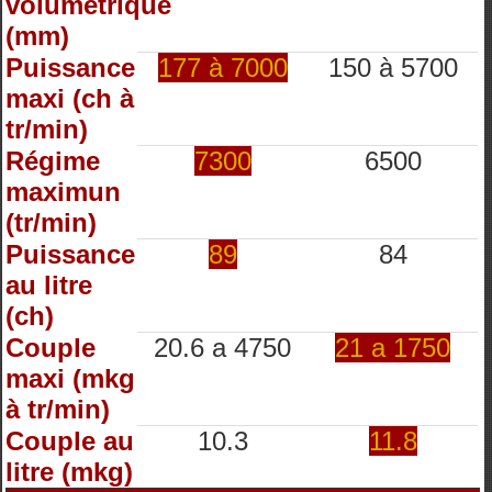
volumétrique
(mm)
Puissance
177 à 7000
150 à 5700
maxi (ch à
tr/min)
Régime
7300
6500
maximun
(tr/min)
Puissance
89
84
au litre
(ch)
Couple
20.6 a 4750
21 a 1750
maxi (mkg
à tr/min)
Couple au
10.3
11.8
litre (mkg)