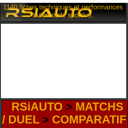
1140 fiches techniques et performances
automobile sportive.
RSiAUTO
>
MATCHS
/ DUEL
>
COMPARATIF