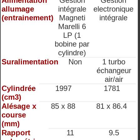
Alimentation
Gestion
Gestion
allumage
intégrale
electronique
(entrainement)
Magneti
intégrale
Marelli 6
LP (1
bobine par
cylindre)
Suralimentation
Non
1 turbo
échangeur
air/air
Cylindrée
1997
1781
(cm3)
Alésage x
85 x 88
81 x 86.4
course
(mm)
Rapport
11
9.5