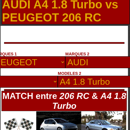
AUDI A4 1.8 Turbo vs
PEUGEOT 206 RC
RQUES 1
MARQUES 2
MODELES 2
MATCH entre
206 RC
&
A4 1.8
Turbo