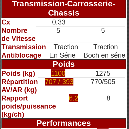
Transmission-Carrosserie-
Chassis
Cx
0.33
Nombre
5
5
de Vitesse
Transmission
Traction
Traction
Antiblocage
En Série
Boch en série
Poids
Poids (kg)
1100
1275
Répartition
707 / 393
770/505
AV/AR (kg)
Rapport
6.2
8
poids/puissance
(kg/ch)
Performances