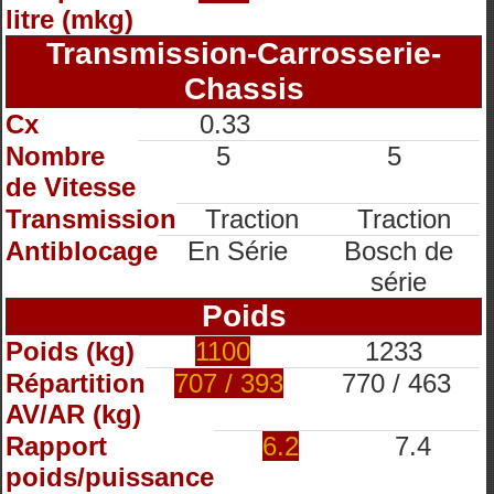
litre (mkg)
Transmission-Carrosserie-
Chassis
Cx
0.33
Nombre
5
5
de Vitesse
Transmission
Traction
Traction
Antiblocage
En Série
Bosch de
série
Poids
Poids (kg)
1100
1233
Répartition
707 / 393
770 / 463
AV/AR (kg)
Rapport
6.2
7.4
poids/puissance