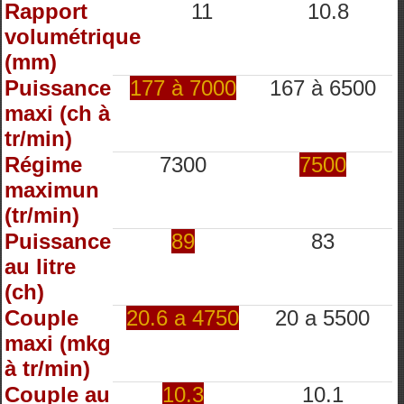
Rapport
11
10.8
volumétrique
(mm)
Puissance
177 à 7000
167 à 6500
maxi (ch à
tr/min)
Régime
7300
7500
maximun
(tr/min)
Puissance
89
83
au litre
(ch)
Couple
20.6 a 4750
20 a 5500
maxi (mkg
à tr/min)
Couple au
10.3
10.1