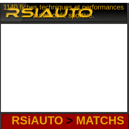
1140 fiches techniques et performances
automobile sportive.
RSiAUTO
>
MATCHS