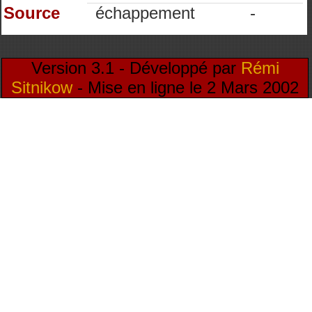
Source
échappement
-
Version 3.1 - Développé par
Rémi
Sitnikow
- Mise en ligne le 2 Mars 2002