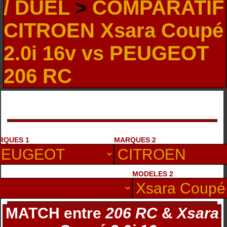
/ DUEL
>
COMPARATIF
CITROEN Xsara Coupé
2.0i 16v vs PEUGEOT
206 RC
RQUES 1
MARQUES 2
MODELES 2
MATCH entre
206 RC
&
Xsara