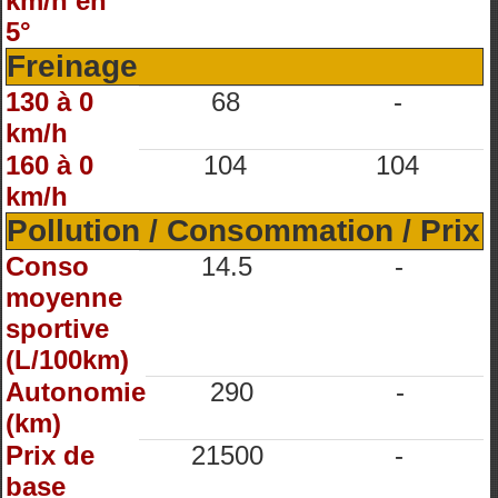
km/h en
5°
Freinage
130 à 0
68
-
km/h
160 à 0
104
104
km/h
Pollution / Consommation / Prix
Conso
14.5
-
moyenne
sportive
(L/100km)
Autonomie
290
-
(km)
Prix de
21500
-
base