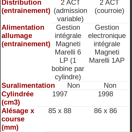
Distribution
2 ACT
2 ACT
(entrainement)
(admission
(courroie)
variable)
Alimentation
Gestion
Gestion
allumage
intégrale
electronique
(entrainement)
Magneti
intégrale
Marelli 6
Magneti
LP (1
Marelli 1AP
bobine par
cylindre)
Suralimentation
Non
Non
Cylindrée
1997
1998
(cm3)
Alésage x
85 x 88
86 x 86
course
(mm)