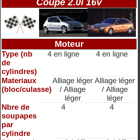
Coupé 2.0i 16v
Moteur
Type (nb
4 en ligne
4 en ligne
de
cylindres)
Materiaux
Alliage léger
Alliage léger
(bloc/culasse)
/ Alliage
/ Alliage
léger
léger
Nbre de
4
4
soupapes
par
cylindre