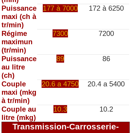
Puissance
177 à 7000
172 à 6250
maxi (ch à
tr/min)
Régime
7300
7200
maximun
(tr/min)
Puissance
89
86
au litre
(ch)
Couple
20.6 a 4750
20.4 a 5400
maxi (mkg
à tr/min)
Couple au
10.3
10.2
litre (mkg)
Transmission-Carrosserie-