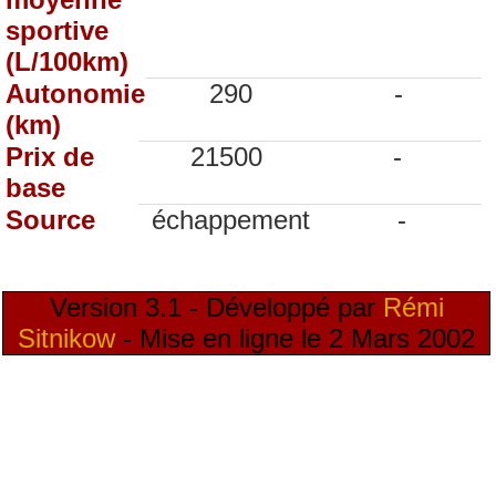
sportive
(L/100km)
Autonomie
290
-
(km)
Prix de
21500
-
base
Source
échappement
-
Version 3.1 - Développé par
Rémi
Sitnikow
- Mise en ligne le 2 Mars 2002