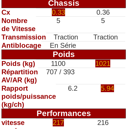
Chassis
Cx
0.33
0.36
Nombre
5
5
de Vitesse
Transmission
Traction
Traction
Antiblocage
En Série
Poids
Poids (kg)
1100
1021
Répartition
707 / 393
AV/AR (kg)
Rapport
6.2
5.94
poids/puissance
(kg/ch)
Performances
vitesse
217
216