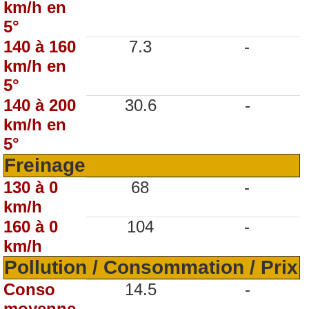
km/h en
5°
140 à 160
7.3
-
km/h en
5°
140 à 200
30.6
-
km/h en
5°
Freinage
130 à 0
68
-
km/h
160 à 0
104
-
km/h
Pollution / Consommation / Prix
Conso
14.5
-
moyenne