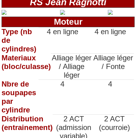
RS Jean Ragnotti
Moteur
Type (nb
4 en ligne
4 en ligne
de
cylindres)
Materiaux
Alliage léger
Alliage léger
(bloc/culasse)
/ Alliage
/ Fonte
léger
Nbre de
4
4
soupapes
par
cylindre
Distribution
2 ACT
2 ACT
(entrainement)
(admission
(courroie)
variable)