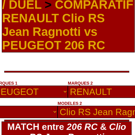
/ DUEL
>
COMPARATIF
RENAULT Clio RS
Jean Ragnotti vs
PEUGEOT 206 RC
RQUES 1
MARQUES 2
MODELES 2
MATCH entre
206 RC
&
Clio