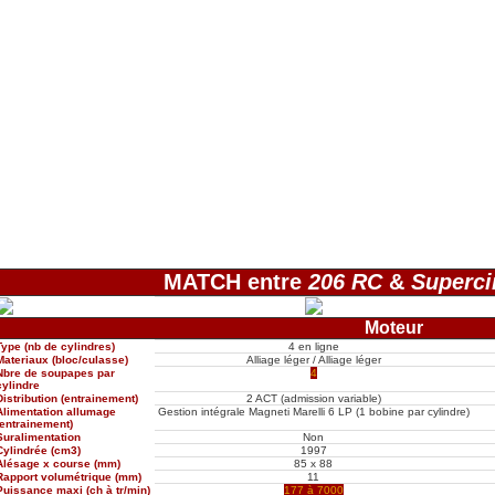
MATCH entre
206 RC
&
Superci
Moteur
Type (nb de cylindres)
4 en ligne
Materiaux (bloc/culasse)
Alliage léger / Alliage léger
Nbre de soupapes par
4
cylindre
Distribution (entrainement)
2 ACT (admission variable)
Alimentation allumage
Gestion intégrale Magneti Marelli 6 LP (1 bobine par cylindre)
(entrainement)
Suralimentation
Non
Cylindrée (cm3)
1997
Alésage x course (mm)
85 x 88
Rapport volumétrique (mm)
11
Puissance maxi (ch à tr/min)
177 à 7000