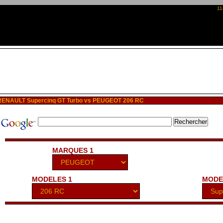
11
ENAULT Supercinq GT Turbo vs PEUGEOT 206 RC
MARQUES 1
MODELES 1
MODE