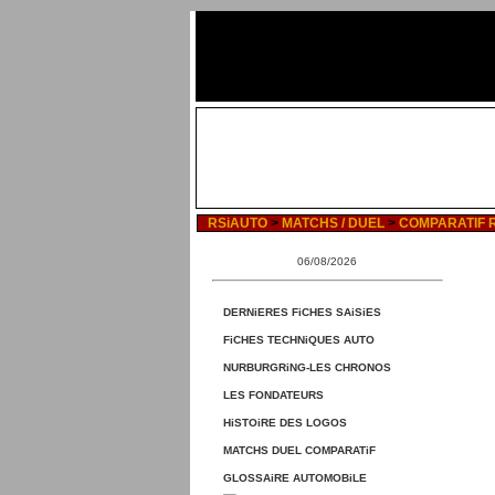
RSiAUTO
>
MATCHS / DUEL
>
COMPARATIF R
06/08/2026
DERNiERES FiCHES SAiSiES
FiCHES TECHNiQUES AUTO
NURBURGRiNG-LES CHRONOS
LES FONDATEURS
HiSTOiRE DES LOGOS
MATCHS DUEL COMPARATiF
GLOSSAiRE AUTOMOBiLE