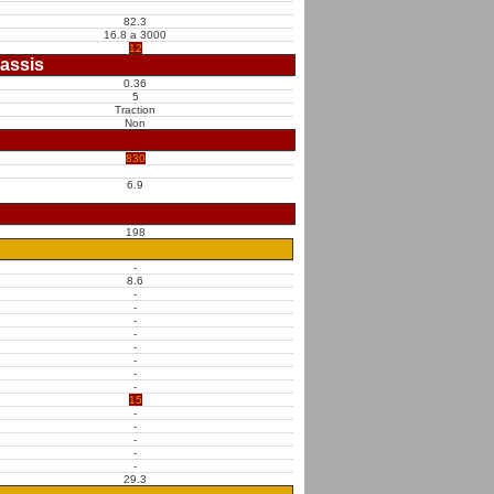
82.3
16.8 a 3000
12
assis
0.36
5
Traction
Non
830
6.9
198
-
8.6
-
-
-
-
-
-
-
-
15
-
-
-
-
-
29.3