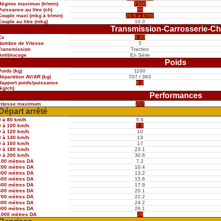
Régime maximun (tr/min)
7300
Puissance au litre (ch)
89
Couple maxi (mkg à tr/min)
20.6 a 4750
Couple au litre (mkg)
10.3
Transmission-Carrosserie-Ch
Cx
0.33
Nombre de Vitesse
5
Transmission
Traction
Antiblocage
En Série
Poids
Poids (kg)
1100
Répartition AV/AR (kg)
707 / 393
Rapport poids/puissance
6.2
(kg/ch)
Performances
vitesse maximum
217
Départ arrêté
0 à 80 km/h
5.6
0 à 100 km/h
7.5
0 à 120 km/h
10
0 à 140 km/h
13
0 à 160 km/h
17
0 à 180 km/h
23.1
0 à 200 km/h
30.6
100 mètres DA
7.2
200 mètres DA
10.4
300 mètres DA
13.2
400 mètres DA
15.6
500 mètres DA
17.9
600 mètres DA
20.1
700 mètres DA
22.2
800 mètres DA
24.2
900 mètres DA
26.1
1000 mètres DA
28