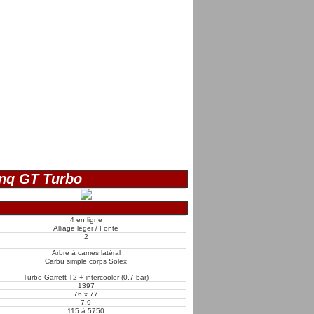
nq GT Turbo
4 en ligne
Alliage léger / Fonte
2
Arbre à cames latéral
Carbu simple corps Solex
Turbo Garrett T2 + intercooler (0.7 bar)
1397
76 x 77
7.9
115 à 5750