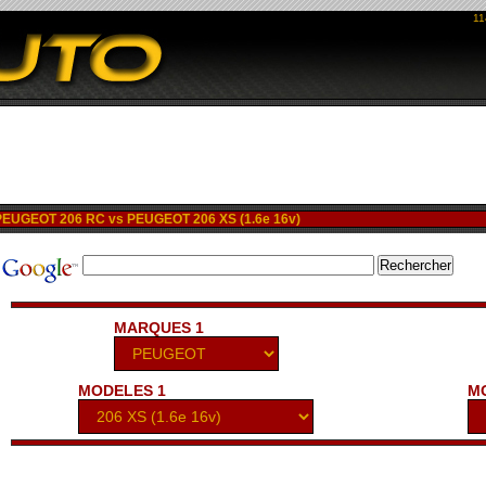
11
EUGEOT 206 RC vs PEUGEOT 206 XS (1.6e 16v)
MARQUES 1
MODELES 1
M