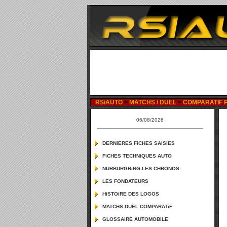
RSiAUTO
>
MATCHS / DUEL
>
COMPARATIF P
06/08/2026
DERNiERES FiCHES SAiSiES
FiCHES TECHNiQUES AUTO
NURBURGRiNG-LES CHRONOS
LES FONDATEURS
HiSTOiRE DES LOGOS
MATCHS DUEL COMPARATiF
GLOSSAiRE AUTOMOBiLE