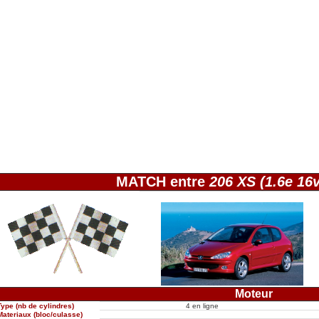
MATCH entre
206 XS (1.6e 16v
Moteur
Type (nb de cylindres)
4 en ligne
Materiaux (bloc/culasse)