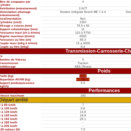
Nbre de soupapes par
4
cylindre
Distribution (entrainement)
2 ACT
Alimentation allumage
Gestion Intégrale Bosch ME 7.4.4
Gest
(entrainement)
Suralimentation
Non
Cylindrée (cm3)
1587
Alésage x course (mm)
78.5 x 82
Rapport volumétrique (mm)
11
Puissance maxi (ch à tr/min)
110 à 5750
Régime maximun (tr/min)
6500
Puissance au litre (ch)
69.3
Couple maxi (mkg à tr/min)
15 a 4000
Couple au litre (mkg)
9.4
Transmission-Carrosserie-Ch
Cx
Nombre de Vitesse
5
Transmission
Traction
Antiblocage
ABS (Teves)
Poids
Poids (kg)
1046
Répartition AV/AR (kg)
668 / 378
Rapport poids/puissance
9.5
(kg/ch)
Performances
vitesse maximum
193
Départ arrêté
0 à 80 km/h
7
0 à 100 km/h
9.8
0 à 120 km/h
13.9
0 à 140 km/h
18.8
0 à 160 km/h
28.1
0 à 180 km/h
-
0 à 200 km/h
-
100 mètres DA
7.5