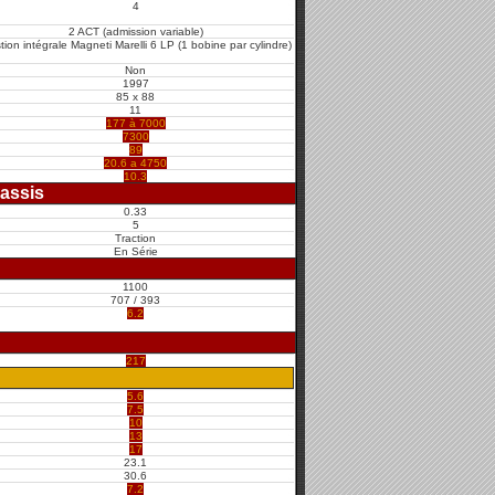
4
2 ACT (admission variable)
ion intégrale Magneti Marelli 6 LP (1 bobine par cylindre)
Non
1997
85 x 88
11
177 à 7000
7300
89
20.6 a 4750
10.3
assis
0.33
5
Traction
En Série
1100
707 / 393
6.2
217
5.6
7.5
10
13
17
23.1
30.6
7.2