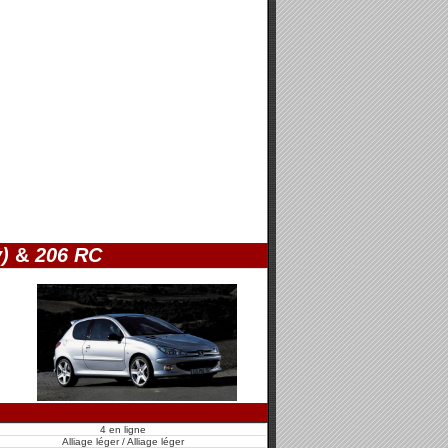
)
&
206 RC
4 en ligne
Alliage léger / Alliage léger