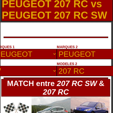
PEUGEOT 207 RC vs
PEUGEOT 207 RC SW
RQUES 1
MARQUES 2
MODELES 2
MATCH entre
207 RC SW
&
207 RC