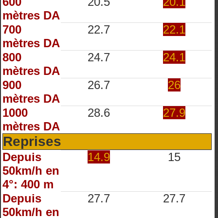
600
20.5
20.1
mètres DA
700
22.7
22.1
mètres DA
800
24.7
24.1
mètres DA
900
26.7
26
mètres DA
1000
28.6
27.9
mètres DA
Reprises
Depuis
14.9
15
50km/h en
4°: 400 m
Depuis
27.7
27.7
50km/h en