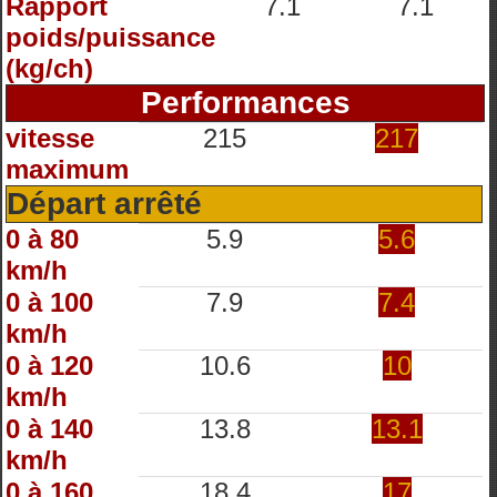
Rapport
7.1
7.1
poids/puissance
(kg/ch)
Performances
vitesse
215
217
maximum
Départ arrêté
0 à 80
5.9
5.6
km/h
0 à 100
7.9
7.4
km/h
0 à 120
10.6
10
km/h
0 à 140
13.8
13.1
km/h
0 à 160
18.4
17