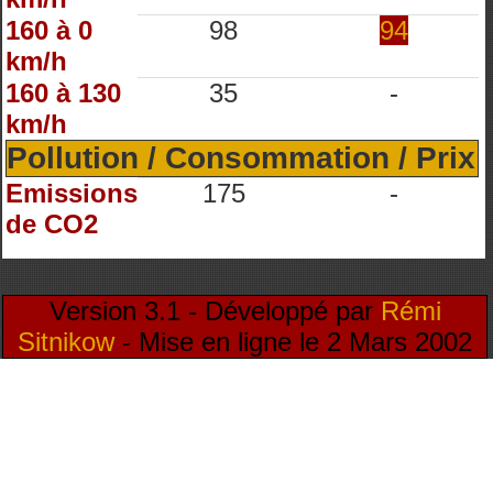
160 à 0
98
94
km/h
160 à 130
35
-
km/h
Pollution / Consommation / Prix
Emissions
175
-
de CO2
Version 3.1 - Développé par
Rémi
Sitnikow
- Mise en ligne le 2 Mars 2002