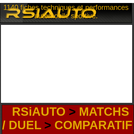
1140 fiches techniques et performances
automobile sportive.
RSiAUTO
>
MATCHS
/ DUEL
>
COMPARATIF