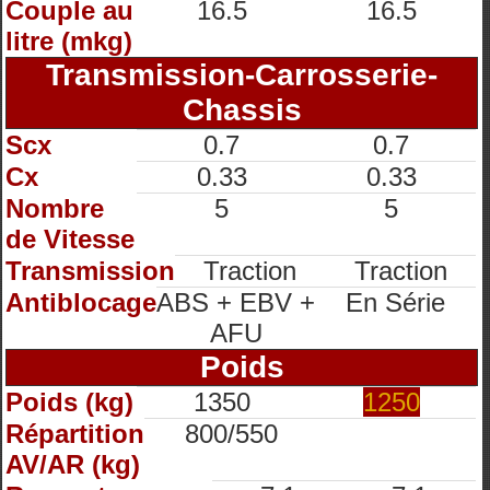
Couple au
16.5
16.5
litre (mkg)
Transmission-Carrosserie-
Chassis
Scx
0.7
0.7
Cx
0.33
0.33
Nombre
5
5
de Vitesse
Transmission
Traction
Traction
Antiblocage
ABS + EBV +
En Série
AFU
Poids
Poids (kg)
1350
1250
Répartition
800/550
AV/AR (kg)