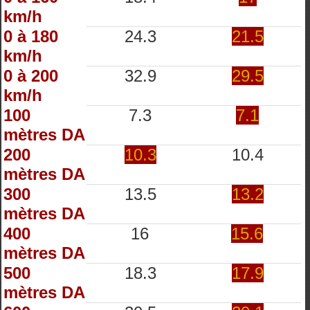
km/h
0 à 180
24.3
21.5
km/h
0 à 200
32.9
29.5
km/h
100
7.3
7.1
mètres DA
200
10.3
10.4
mètres DA
300
13.5
13.2
mètres DA
400
16
15.6
mètres DA
500
18.3
17.9
mètres DA