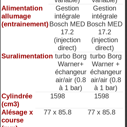
Alimentation
Gestion
Gestion
allumage
intégrale
intégrale
(entrainement)
Bosch MED
Bosch MED
17.2
17.2
(injection
(injection
direct)
direct)
Suralimentation
turbo Borg
turbo Borg
Warner+
Warner +
échangeur
échangeur
air/air (0.8
air/air (0.8
à 1 bar)
à 1 bar)
Cylindrée
1598
1598
(cm3)
Alésage x
77 x 85.8
77 x 85.8
course