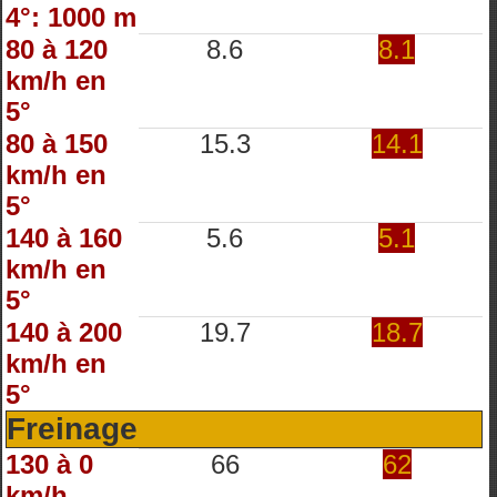
4°: 1000 m
80 à 120
8.6
8.1
km/h en
5°
80 à 150
15.3
14.1
km/h en
5°
140 à 160
5.6
5.1
km/h en
5°
140 à 200
19.7
18.7
km/h en
5°
Freinage
130 à 0
66
62
km/h