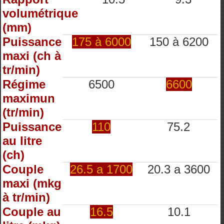
volumétrique
(mm)
Puissance
175 à 6000
150 à 6200
maxi (ch à
tr/min)
Régime
6500
6600
maximun
(tr/min)
Puissance
110
75.2
au litre
(ch)
Couple
26.5 a 1700
20.3 a 3600
maxi (mkg
à tr/min)
Couple au
16.5
10.1