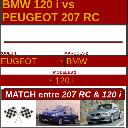
BMW 120 i vs
PEUGEOT 207 RC
RQUES 1
MARQUES 2
MODELES 2
MATCH entre
207 RC
&
120 i