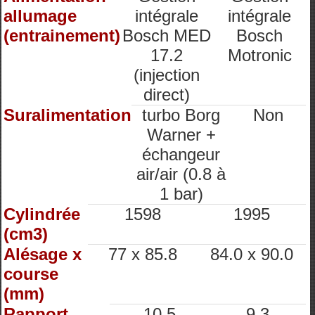
allumage
intégrale
intégrale
(entrainement)
Bosch MED
Bosch
17.2
Motronic
(injection
direct)
Suralimentation
turbo Borg
Non
Warner +
échangeur
air/air (0.8 à
1 bar)
Cylindrée
1598
1995
(cm3)
Alésage x
77 x 85.8
84.0 x 90.0
course
(mm)
Rapport
10.5
9.3