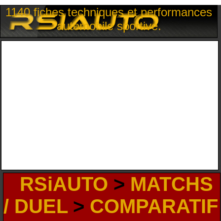
1140 fiches techniques et performances
automobile sportive.
RSiAUTO
>
MATCHS
/ DUEL
>
COMPARATIF