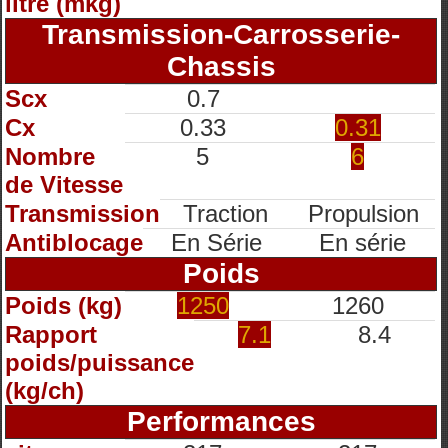
litre (mkg)
Transmission-Carrosserie-
Chassis
Scx
0.7
Cx
0.33
0.31
Nombre
5
6
de Vitesse
Transmission
Traction
Propulsion
Antiblocage
En Série
En série
Poids
Poids (kg)
1250
1260
Rapport
7.1
8.4
poids/puissance
(kg/ch)
Performances