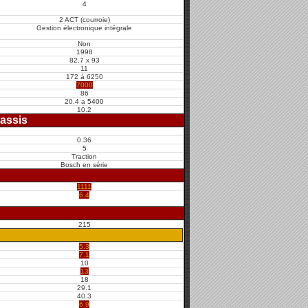
4
2 ACT (courroie)
Gestion électronique intégrale
Non
1998
82.7 x 93
11
172 à 6250
7000
86
20.4 a 5400
10.2
assis
0.36
5
Traction
Bosch en série
1111
6.4
215
5.3
7.1
10
13
18
29.1
40.3
6.9