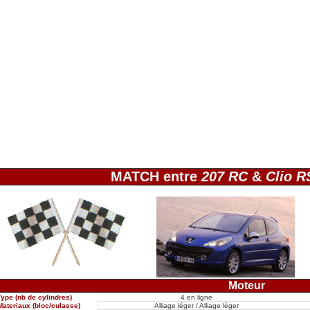
MATCH entre
207 RC
&
Clio R
Moteur
Type (nb de cylindres)
4 en ligne
Materiaux (bloc/culasse)
Alliage léger / Alliage léger