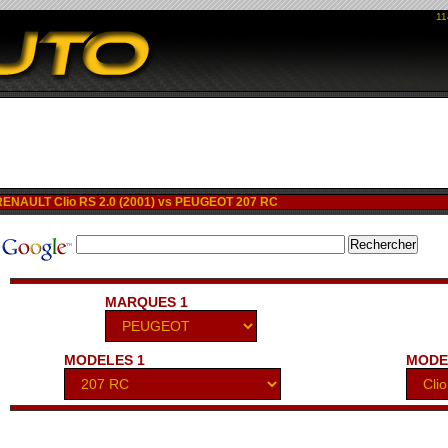
11
NAULT Clio RS 2.0 (2001) vs PEUGEOT 207 RC
MARQUES 1
MODELES 1
MODE