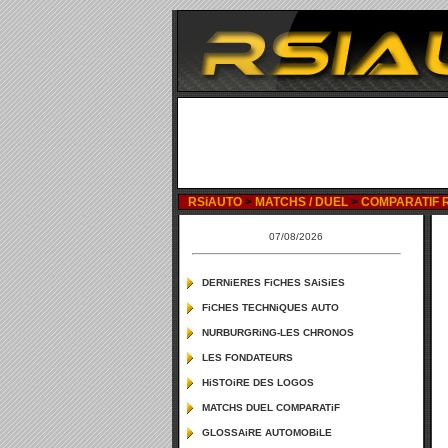
RSiAUTO
>
MATCHS / DUEL
>
COMPARATIF RE
07/08/2026
DERNiERES FiCHES SAiSiES
FiCHES TECHNiQUES AUTO
NURBURGRiNG-LES CHRONOS
LES FONDATEURS
HiSTOiRE DES LOGOS
MATCHS DUEL COMPARATiF
GLOSSAiRE AUTOMOBiLE