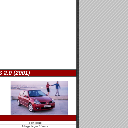
S 2.0 (2001)
4 en ligne
Alliage léger / Fonte