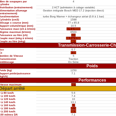
Nbre de soupapes par
4
cylindre
Distribution (entrainement)
2 ACT (admission à calage variable)
Alimentation allumage
Gestion intégrale Bosch MED 17.2 (injection direct)
(entrainement)
Suralimentation
turbo Borg Warner + échangeur air/air (0.8 à 1 bar)
Cylindrée (cm3)
1598
Alésage x course (mm)
77 x 85.8
Rapport volumétrique (mm)
10.5
Puissance maxi (ch à tr/min)
175 à 6000
Régime maximun (tr/min)
6500
Puissance au litre (ch)
110
Couple maxi (mkg à tr/min)
26.5 a 1700
Couple au litre (mkg)
16.5
Transmission-Carrosserie-Ch
Scx
0.7
Cx
0.33
Nombre de Vitesse
5
Transmission
Traction
Antiblocage
En Série
Poids
Poids (kg)
1250
Rapport poids/puissance
7.1
(kg/ch)
Performances
vitesse maximum
217
Départ arrêté
0 à 80 km/h
5.6
0 à 100 km/h
7.4
0 à 120 km/h
10
0 à 140 km/h
13.1
0 à 160 km/h
17
0 à 180 km/h
21.5
0 à 200 km/h
29.5
100 mètres DA
7.1