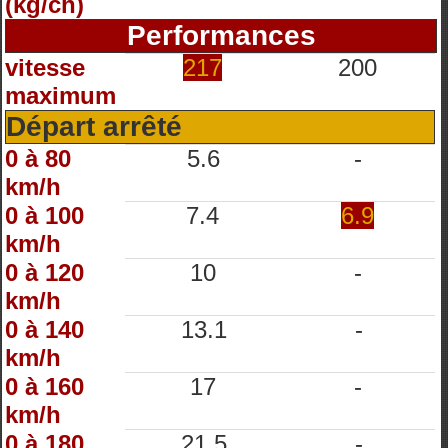
(kg/ch)
Performances
vitesse
217
200
maximum
Départ arrêté
0 à 80
5.6
-
km/h
0 à 100
7.4
6.9
km/h
0 à 120
10
-
km/h
0 à 140
13.1
-
km/h
0 à 160
17
-
km/h
0 à 180
21.5
-