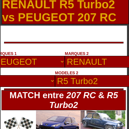
RENAULT R5 Turbo2
vs PEUGEOT 207 RC
RQUES 1
MARQUES 2
MODELES 2
MATCH entre
207 RC
&
R5
Turbo2