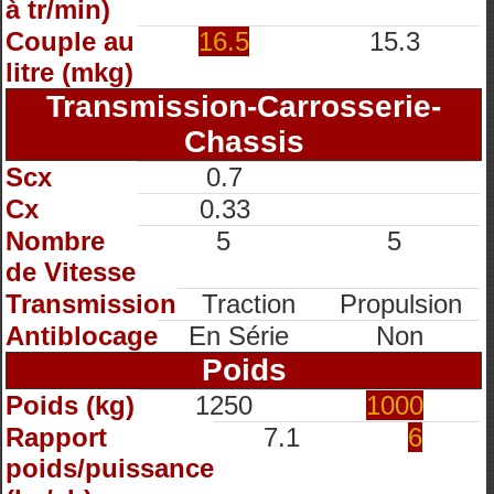
à tr/min)
Couple au
16.5
15.3
litre (mkg)
Transmission-Carrosserie-
Chassis
Scx
0.7
Cx
0.33
Nombre
5
5
de Vitesse
Transmission
Traction
Propulsion
Antiblocage
En Série
Non
Poids
Poids (kg)
1250
1000
Rapport
7.1
6
poids/puissance