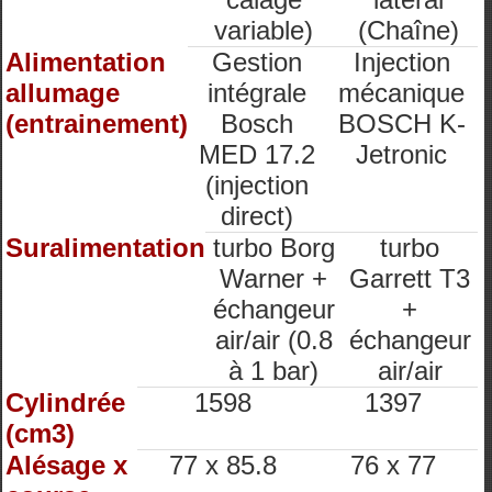
variable)
(Chaîne)
Alimentation
Gestion
Injection
allumage
intégrale
mécanique
(entrainement)
Bosch
BOSCH K-
MED 17.2
Jetronic
(injection
direct)
Suralimentation
turbo Borg
turbo
Warner +
Garrett T3
échangeur
+
air/air (0.8
échangeur
à 1 bar)
air/air
Cylindrée
1598
1397
(cm3)
Alésage x
77 x 85.8
76 x 77