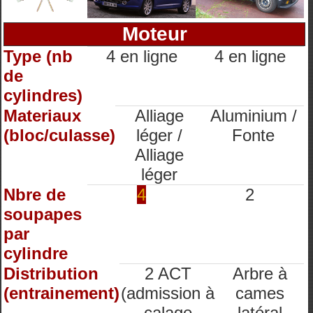
Moteur
Type (nb
4 en ligne
4 en ligne
de
cylindres)
Materiaux
Alliage
Aluminium /
(bloc/culasse)
léger /
Fonte
Alliage
léger
Nbre de
4
2
soupapes
par
cylindre
Distribution
2 ACT
Arbre à
(entrainement)
(admission à
cames
calage
latéral