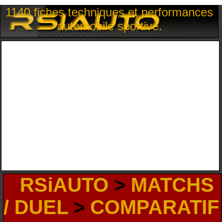
1140 fiches techniques et performances
automobile sportive.
RSiAUTO
>
MATCHS
/ DUEL
>
COMPARATIF