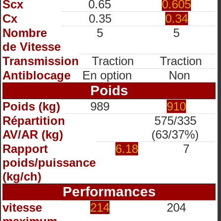
Scx
0.65
0.605
Cx
0.35
0.34
Nombre
5
5
de Vitesse
Transmission
Traction
Traction
Antiblocage
En option
Non
Poids
Poids (kg)
989
910
Répartition
575/335
AV/AR (kg)
(63/37%)
Rapport
6.18
7
poids/puissance
(kg/ch)
Performances
vitesse
214
204