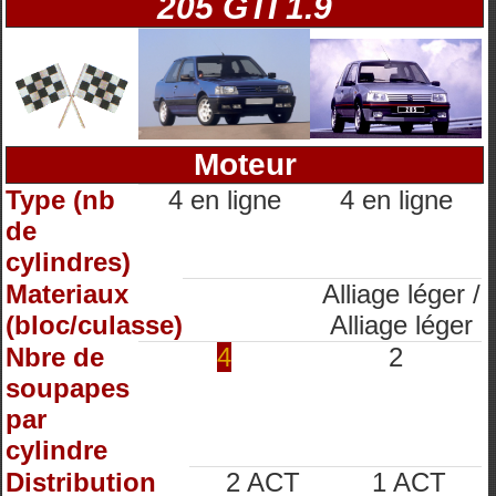
205 GTI 1.9
Moteur
Type (nb
4 en ligne
4 en ligne
de
cylindres)
Materiaux
Alliage léger /
(bloc/culasse)
Alliage léger
Nbre de
4
2
soupapes
par
cylindre
Distribution
2 ACT
1 ACT