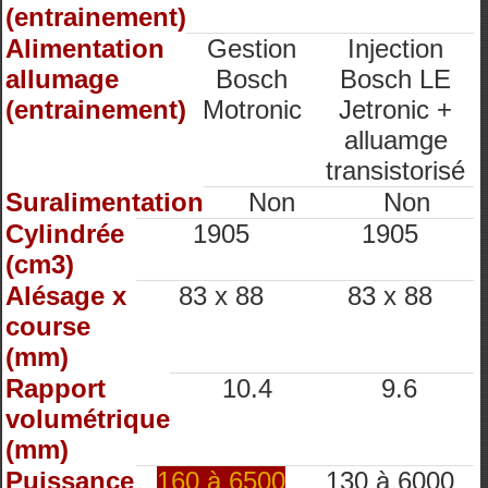
(entrainement)
Alimentation
Gestion
Injection
allumage
Bosch
Bosch LE
(entrainement)
Motronic
Jetronic +
alluamge
transistorisé
Suralimentation
Non
Non
Cylindrée
1905
1905
(cm3)
Alésage x
83 x 88
83 x 88
course
(mm)
Rapport
10.4
9.6
volumétrique
(mm)
Puissance
160 à 6500
130 à 6000