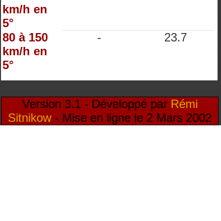
km/h en
5°
80 à 150
-
23.7
km/h en
5°
Version 3.1 - Développé par
Rémi
Sitnikow
- Mise en ligne le 2 Mars 2002