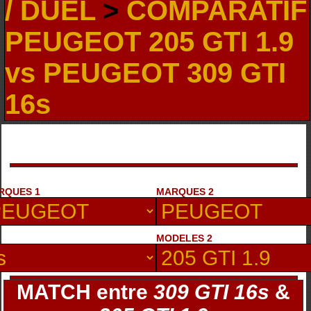
/ DUEL
>
COMPARATIF
PEUGEOT 205 GTI 1.9
vs PEUGEOT 309 GTI
16s
RQUES 1
MARQUES 2
MODELES 2
MATCH entre
309 GTI 16s
&