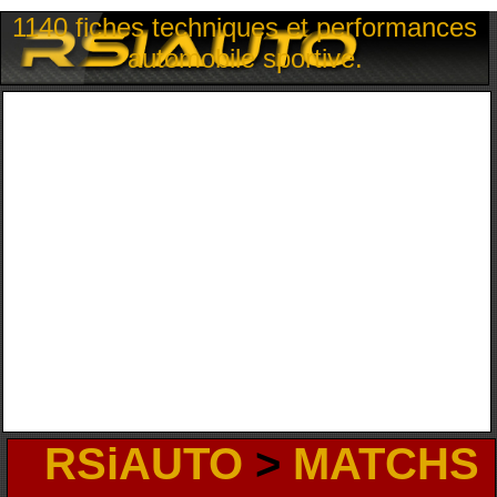
1140 fiches techniques et performances
automobile sportive.
RSiAUTO
>
MATCHS