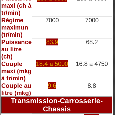
maxi (ch à
tr/min)
Régime
7000
7000
maximun
(tr/min)
Puissance
83.9
68.2
au litre
(ch)
Couple
18.4 a 5000
16.8 a 4750
maxi (mkg
à tr/min)
Couple au
9.6
8.8
litre (mkg)
Transmission-Carrosserie-
Chassis