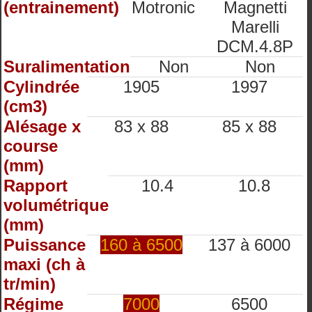
(entrainement)
Motronic
Magnetti
Marelli
DCM.4.8P
Suralimentation
Non
Non
Cylindrée
1905
1997
(cm3)
Alésage x
83 x 88
85 x 88
course
(mm)
Rapport
10.4
10.8
volumétrique
(mm)
Puissance
160 à 6500
137 à 6000
maxi (ch à
tr/min)
Régime
7000
6500