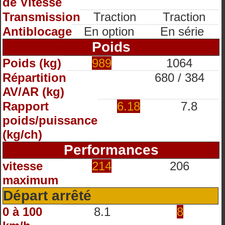
de Vitesse
Transmission
Traction
Traction
Antiblocage
En option
En série
Poids
Poids (kg)
989
1064
Répartition
680 / 384
AV/AR (kg)
Rapport
6.18
7.8
poids/puissance
(kg/ch)
Performances
vitesse
214
206
maximum
Départ arrêté
0 à 100
8.1
8