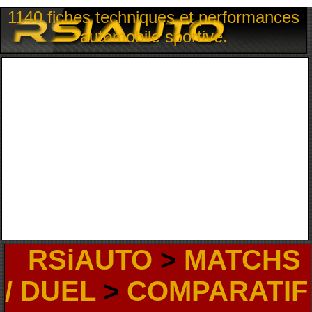
1140 fiches techniques et performances
automobile sportive.
RSiAUTO
>
MATCHS
/ DUEL
>
COMPARATIF