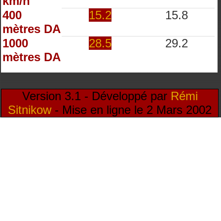
km/h
400
15.2
15.8
mètres DA
1000
28.5
29.2
mètres DA
Version 3.1 - Développé par
Rémi
Sitnikow
- Mise en ligne le 2 Mars 2002