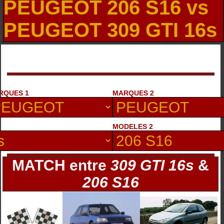
PEUGEOT 206 S16 vs
PEUGEOT 309 GTI 16s
RQUES 1
MARQUES 2
MODELES 2
MATCH entre
309 GTI 16s
&
206 S16