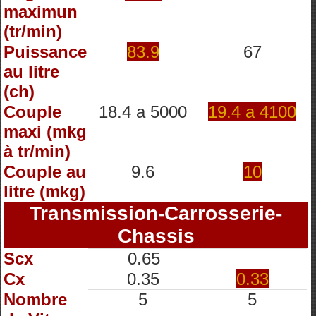
maximun
(tr/min)
Puissance
83.9
67
au litre
(ch)
Couple
18.4 a 5000
19.4 a 4100
maxi (mkg
à tr/min)
Couple au
9.6
10
litre (mkg)
Transmission-Carrosserie-
Chassis
Scx
0.65
Cx
0.35
0.33
Nombre
5
5