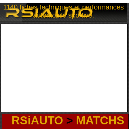
1140 fiches techniques et performances
automobile sportive.
RSiAUTO
>
MATCHS