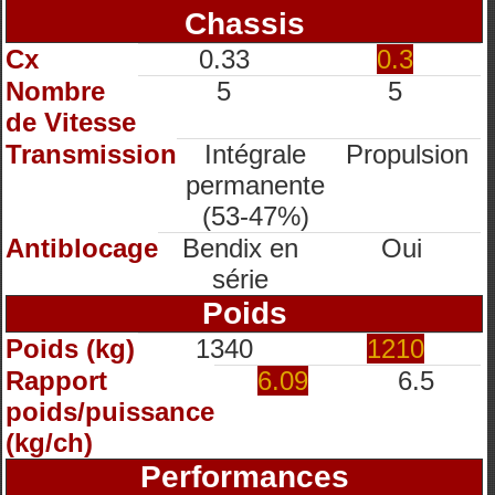
Chassis
Cx
0.33
0.3
Nombre
5
5
de Vitesse
Transmission
Intégrale
Propulsion
permanente
(53-47%)
Antiblocage
Bendix en
Oui
série
Poids
Poids (kg)
1340
1210
Rapport
6.09
6.5
poids/puissance
(kg/ch)
Performances