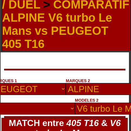
/ DUEL
>
COMPARATIF
ALPINE V6 turbo Le
Mans vs PEUGEOT
405 T16
RQUES 1
MARQUES 2
MODELES 2
MATCH entre
405 T16
&
V6