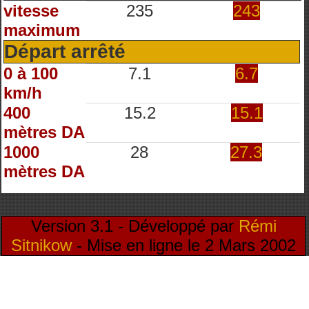
vitesse
235
243
maximum
Départ arrêté
0 à 100
7.1
6.7
km/h
400
15.2
15.1
mètres DA
1000
28
27.3
mètres DA
Version 3.1 - Développé par
Rémi
Sitnikow
- Mise en ligne le 2 Mars 2002