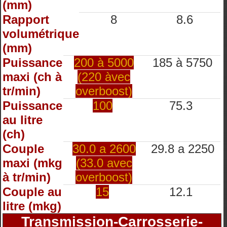
(mm)
Rapport
8
8.6
volumétrique
(mm)
Puissance
200 à 5000
185 à 5750
maxi (ch à
(220 àvec
tr/min)
overboost)
Puissance
100
75.3
au litre
(ch)
Couple
30.0 a 2600
29.8 a 2250
maxi (mkg
(33.0 avec
à tr/min)
overboost)
Couple au
15
12.1
litre (mkg)
Transmission-Carrosserie-