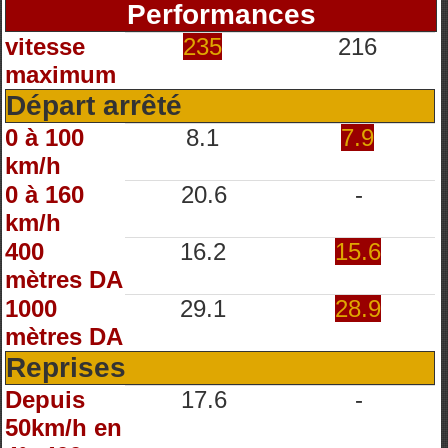
Performances
vitesse
235
216
maximum
Départ arrêté
0 à 100
8.1
7.9
km/h
0 à 160
20.6
-
km/h
400
16.2
15.6
mètres DA
1000
29.1
28.9
mètres DA
Reprises
Depuis
17.6
-
50km/h en