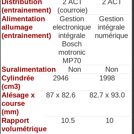
Distribution
2 ACT
2 ACT
(entrainement)
(courroie)
Alimentation
Gestion
Gestion
allumage
electronique
intégrale
(entrainement)
intégrale
numérique
Bosch
motronic
MP70
Suralimentation
Non
Non
Cylindrée
2946
1998
(cm3)
Alésage x
87 x 82.6
82.7 x 93.0
course
(mm)
Rapport
10.5
10
volumétrique