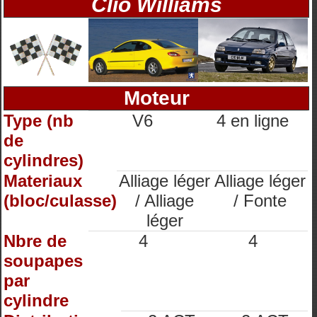
Clio Williams
Moteur
Type (nb
V6
4 en ligne
de
cylindres)
Materiaux
Alliage léger
Alliage léger
(bloc/culasse)
/ Alliage
/ Fonte
léger
Nbre de
4
4
soupapes
par
cylindre