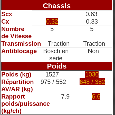
Chassis
Scx
0.63
Cx
0.32
0.33
Nombre
5
5
de Vitesse
Transmission
Traction
Traction
Antiblocage
Bosch en
Non
serie
Poids
Poids (kg)
1527
1030
Répartition
975 / 552
648 / 382
AV/AR (kg)
Rapport
7.9
6.6
poids/puissance
(kg/ch)