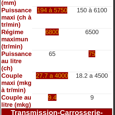
(mm)
Puissance
194 à 5750
150 à 6100
maxi (ch à
tr/min)
Régime
6800
6500
maximun
(tr/min)
Puissance
65
75
au litre
(ch)
Couple
27.7 a 4000
18.2 a 4500
maxi (mkg
à tr/min)
Couple au
9.4
9
litre (mkg)
Transmission-Carrosserie-