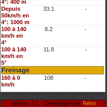
4°: 400 m
Depuis
33.1
-
50km/h en
4°: 1000 m
100 à 140
8.2
-
km/h en
4°
100 à 140
11.8
-
km/h en
5°
Freinage
160 à 0
108
-
km/h
Version 3.1 - Développé par
Rémi