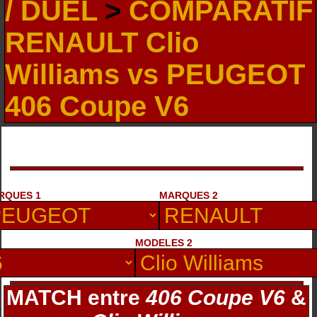
/ DUEL
>
COMPARATIF
RENAULT Clio
Williams vs PEUGEOT
406 Coupe V6
RQUES 1
MARQUES 2
MODELES 2
MATCH entre
406 Coupe V6
&