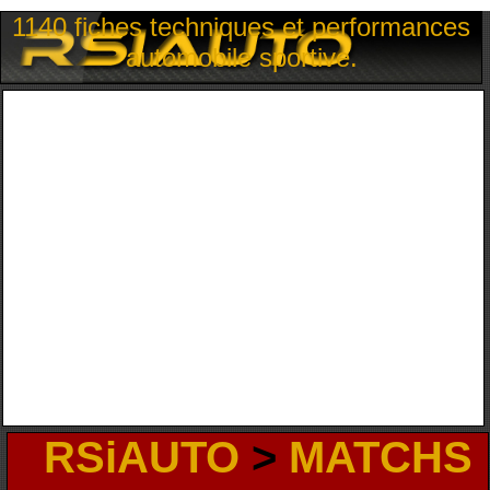
1140 fiches techniques et performances
automobile sportive.
RSiAUTO
>
MATCHS