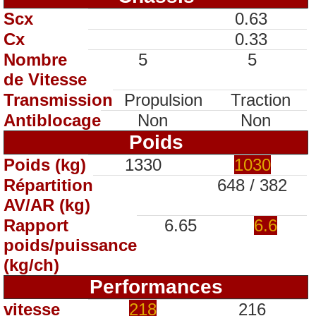
Scx
0.63
Cx
0.33
Nombre
5
5
de Vitesse
Transmission
Propulsion
Traction
Antiblocage
Non
Non
Poids
Poids (kg)
1330
1030
Répartition
648 / 382
AV/AR (kg)
Rapport
6.65
6.6
poids/puissance
(kg/ch)
Performances
vitesse
218
216