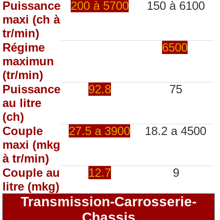
Puissance
200 à 5700
150 à 6100
maxi (ch à
tr/min)
Régime
6500
maximun
(tr/min)
Puissance
92.8
75
au litre
(ch)
Couple
27.5 a 3900
18.2 a 4500
maxi (mkg
à tr/min)
Couple au
12.7
9
litre (mkg)
Transmission-Carrosserie-
Chassis