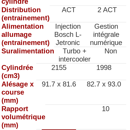
cylindre
Distribution
ACT
2 ACT
(entrainement)
Alimentation
Injection
Gestion
allumage
Bosch L-
intégrale
(entrainement)
Jetronic
numérique
Suralimentation
Turbo +
Non
intercooler
Cylindrée
2155
1998
(cm3)
Alésage x
91.7 x 81.6
82.7 x 93.0
course
(mm)
Rapport
10
volumétrique
(mm)