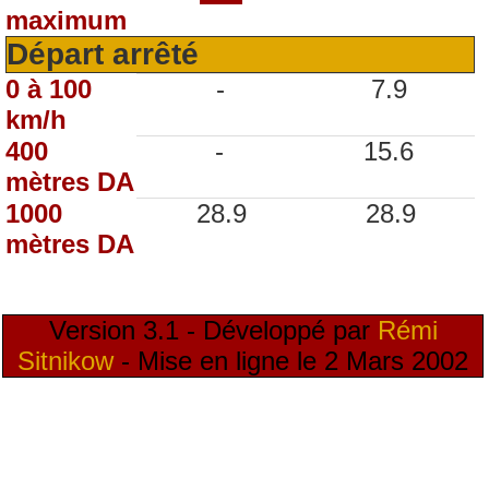
maximum
Départ arrêté
0 à 100
-
7.9
km/h
400
-
15.6
mètres DA
1000
28.9
28.9
mètres DA
Version 3.1 - Développé par
Rémi
Sitnikow
- Mise en ligne le 2 Mars 2002