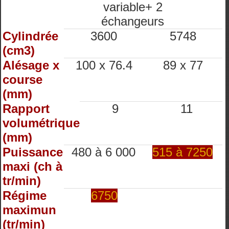
variable+ 2
échangeurs
Cylindrée
3600
5748
(cm3)
Alésage x
100 x 76.4
89 x 77
course
(mm)
Rapport
9
11
volumétrique
(mm)
Puissance
480 à 6 000
515 à 7250
maxi (ch à
tr/min)
Régime
6750
maximun
(tr/min)