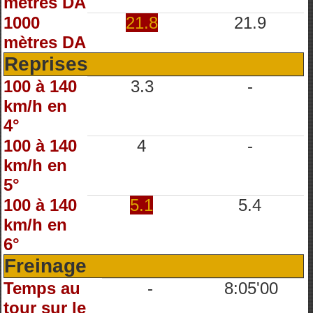
mètres DA
1000
21.8
21.9
mètres DA
Reprises
100 à 140
3.3
-
km/h en
4°
100 à 140
4
-
km/h en
5°
100 à 140
5.1
5.4
km/h en
6°
Freinage
Temps au
-
8:05'00
tour sur le