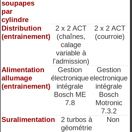
soupapes
par
cylindre
Distribution
2 x 2 ACT
2 x 2 ACT
(entrainement)
(chaînes,
(courroie)
calage
variable à
l'admission)
Alimentation
Gestion
Gestion
allumage
électronique
electronique
(entrainement)
intégrale
intégrale
Bosch ME
Bosch
7.8
Motronic
7.3.2
Suralimentation
2 turbos à
Non
géométrie