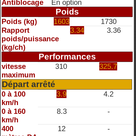
Antiblocage
En option
Poids
Poids (kg)
1603
1730
Rapport
3.34
3.36
poids/puissance
(kg/ch)
Performances
vitesse
310
325.7
maximum
Départ arrêté
0 à 100
3.9
4.2
km/h
0 à 160
8.3
-
km/h
400
12
-