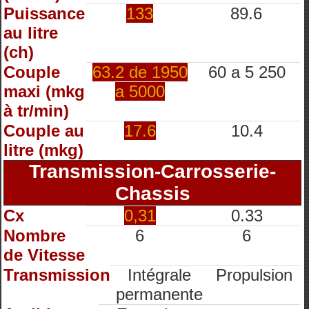
Puissance
133
89.6
au litre
(ch)
Couple
63.2 de 1950
60 a 5 250
maxi (mkg
a 5000
à tr/min)
Couple au
17.6
10.4
litre (mkg)
Transmission-Carrosserie-
Chassis
Cx
0,31
0.33
Nombre
6
6
de Vitesse
Transmission
Intégrale
Propulsion
permanente