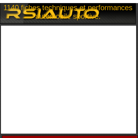
1140 fiches techniques et performances
automobile sportive.