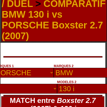
/ DUEL
>
COMPARATIF
BMW 130 i vs
PORSCHE Boxster 2.7
(2007)
RQUES 1
MARQUES 2
MODELES 2
MATCH entre
Boxster 2.7