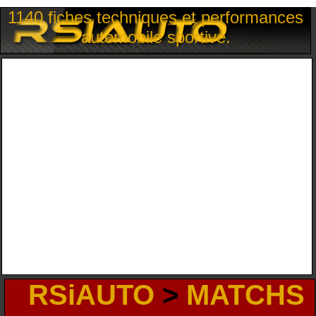
1140 fiches techniques et performances
automobile sportive.
RSiAUTO
>
MATCHS