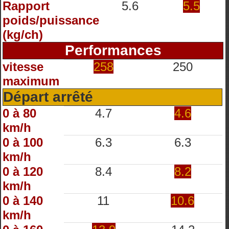
Rapport
5.6
5.5
poids/puissance
(kg/ch)
Performances
vitesse
258
250
maximum
Départ arrêté
0 à 80
4.7
4.6
km/h
0 à 100
6.3
6.3
km/h
0 à 120
8.4
8.2
km/h
0 à 140
11
10.6
km/h