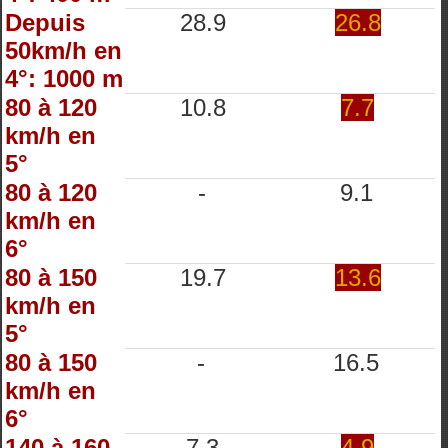
Depuis
28.9
26.8
50km/h en
4°: 1000 m
80 à 120
10.8
7.7
km/h en
5°
80 à 120
-
9.1
km/h en
6°
80 à 150
19.7
13.6
km/h en
5°
80 à 150
-
16.5
km/h en
6°
140 à 160
7.3
4.9