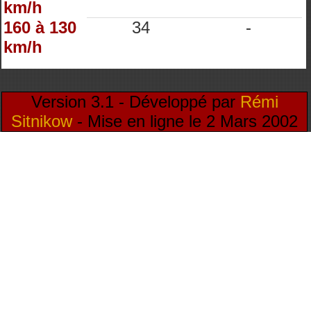
km/h
160 à 130
34
-
km/h
Version 3.1 - Développé par
Rémi
Sitnikow
- Mise en ligne le 2 Mars 2002