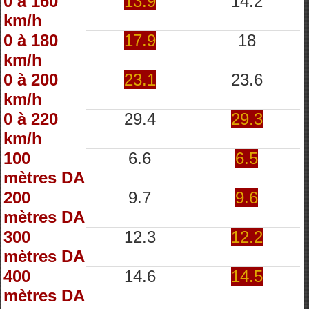
0 à 160
13.9
14.2
km/h
0 à 180
17.9
18
km/h
0 à 200
23.1
23.6
km/h
0 à 220
29.4
29.3
km/h
100
6.6
6.5
mètres DA
200
9.7
9.6
mètres DA
300
12.3
12.2
mètres DA
400
14.6
14.5
mètres DA