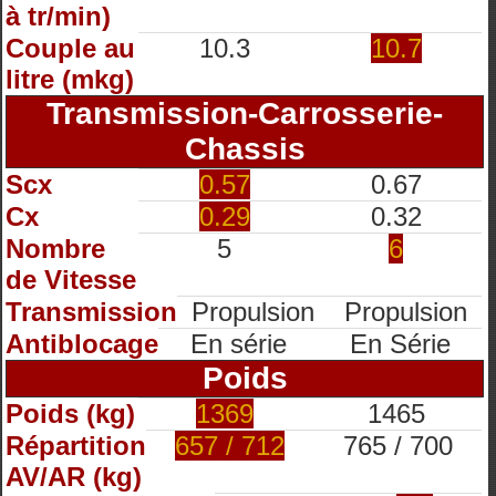
à tr/min)
Couple au
10.3
10.7
litre (mkg)
Transmission-Carrosserie-
Chassis
Scx
0.57
0.67
Cx
0.29
0.32
Nombre
5
6
de Vitesse
Transmission
Propulsion
Propulsion
Antiblocage
En série
En Série
Poids
Poids (kg)
1369
1465
Répartition
657 / 712
765 / 700
AV/AR (kg)