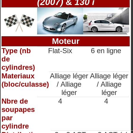
(2007)
&
130 i
Moteur
Type (nb
Flat-Six
6 en ligne
de
cylindres)
Materiaux
Alliage léger
Alliage léger
(bloc/culasse)
/ Alliage
/ Alliage
léger
léger
Nbre de
4
4
soupapes
par
cylindre