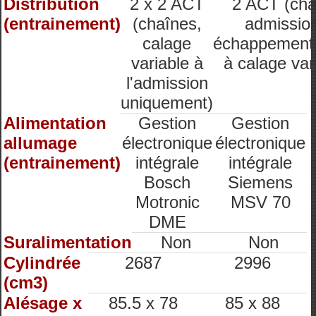
Distribution
2 x 2 ACT
2 ACT (cha
(entrainement)
(chaînes,
admission
calage
échappement
variable à
à calage var
l'admission
uniquement)
Alimentation
Gestion
Gestion
allumage
électronique
électronique
(entrainement)
intégrale
intégrale
Bosch
Siemens
Motronic
MSV 70
DME
Suralimentation
Non
Non
Cylindrée
2687
2996
(cm3)
Alésage x
85.5 x 78
85 x 88