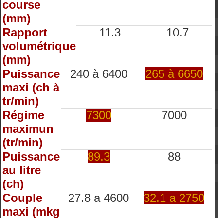
course
(mm)
Rapport
11.3
10.7
volumétrique
(mm)
Puissance
240 à 6400
265 à 6650
maxi (ch à
tr/min)
Régime
7300
7000
maximun
(tr/min)
Puissance
89.3
88
au litre
(ch)
Couple
27.8 a 4600
32.1 a 2750
maxi (mkg