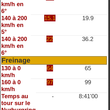
km/h en
6°
140 à 200
15.1
19.9
km/h en
5°
140 à 200
22
36.2
km/h en
6°
Freinage
130 à 0
64
65
km/h
160 à 0
97
99
km/h
Temps au
-
8:41'00
tour sur le
Nurburgring