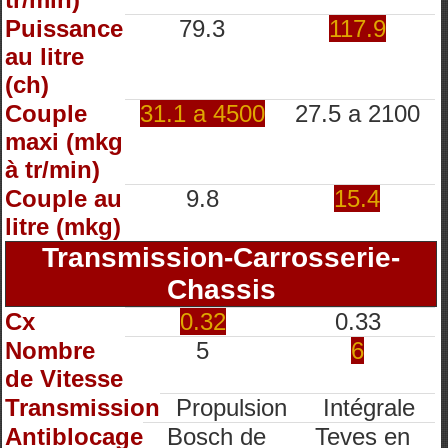
Puissance
79.3
117.9
au litre
(ch)
Couple
31.1 a 4500
27.5 a 2100
maxi (mkg
à tr/min)
Couple au
9.8
15.4
litre (mkg)
Transmission-Carrosserie-
Chassis
Cx
0.32
0.33
Nombre
5
6
de Vitesse
Transmission
Propulsion
Intégrale
Antiblocage
Bosch de
Teves en