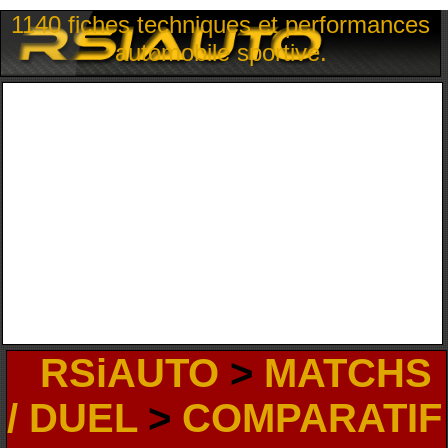
1140 fiches techniques et performances
automobile sportive.
RSiAUTO
>
MATCHS
/ DUEL
>
COMPARATIF