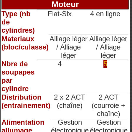
Moteur
Type (nb
Flat-Six
4 en ligne
de
cylindres)
Materiaux
Alliage léger
Alliage léger
(bloc/culasse)
/ Alliage
/ Alliage
léger
léger
Nbre de
4
5
soupapes
par
cylindre
Distribution
2 x 2 ACT
2 ACT
(entrainement)
(chaîne)
(courroie +
chaîne)
Alimentation
Gestion
Gestion
allumage
électronique
électronique