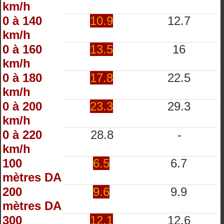
km/h
0 à 140
10.9
12.7
km/h
0 à 160
13.5
16
km/h
0 à 180
17.8
22.5
km/h
0 à 200
23.3
29.3
km/h
0 à 220
28.8
-
km/h
100
6.5
6.7
mètres DA
200
9.6
9.9
mètres DA
300
12.1
12.6