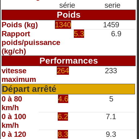
série
serie
Poids
Poids (kg)
1340
1459
Rapport
5.3
6.9
poids/puissance
(kg/ch)
Performances
vitesse
264
233
maximum
Départ arrêté
0 à 80
4.6
5
km/h
0 à 100
6.2
7.1
km/h
0 à 120
8.3
9.3