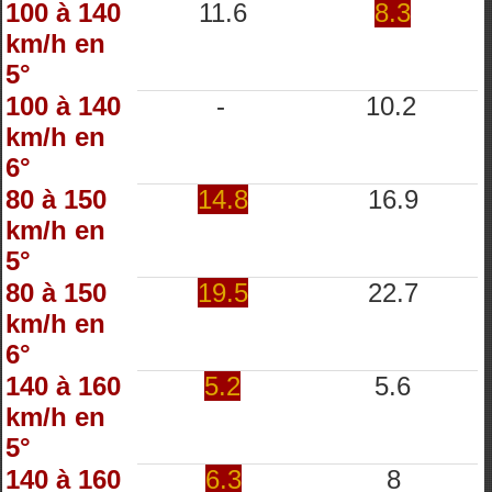
100 à 140
11.6
8.3
km/h en
5°
100 à 140
-
10.2
km/h en
6°
80 à 150
14.8
16.9
km/h en
5°
80 à 150
19.5
22.7
km/h en
6°
140 à 160
5.2
5.6
km/h en
5°
140 à 160
6.3
8