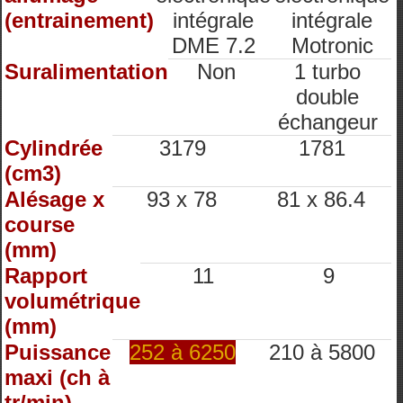
(entrainement)
intégrale
intégrale
DME 7.2
Motronic
Suralimentation
Non
1 turbo
double
échangeur
Cylindrée
3179
1781
(cm3)
Alésage x
93 x 78
81 x 86.4
course
(mm)
Rapport
11
9
volumétrique
(mm)
Puissance
252 à 6250
210 à 5800
maxi (ch à
tr/min)