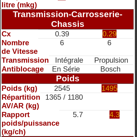
litre (mkg)
Transmission-Carrosserie-
Chassis
Cx
0.39
0.29
Nombre
6
6
de Vitesse
Transmission
Intégrale
Propulsion
Antiblocage
En Série
Bosch
Poids
Poids (kg)
2545
1495
Répartition
1365 / 1180
AV/AR (kg)
Rapport
5.7
4.3
poids/puissance
(kg/ch)