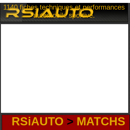
1140 fiches techniques et performances
automobile sportive.
RSiAUTO
>
MATCHS