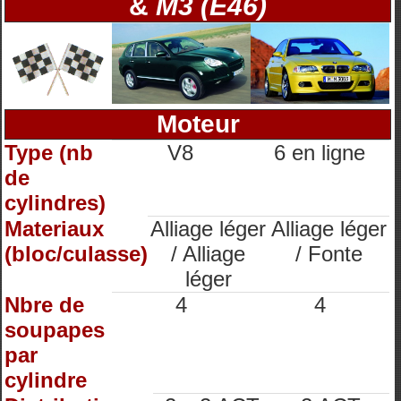
&
M3 (E46)
Moteur
Type (nb
V8
6 en ligne
de
cylindres)
Materiaux
Alliage léger
Alliage léger
(bloc/culasse)
/ Alliage
/ Fonte
léger
Nbre de
4
4
soupapes
par
cylindre