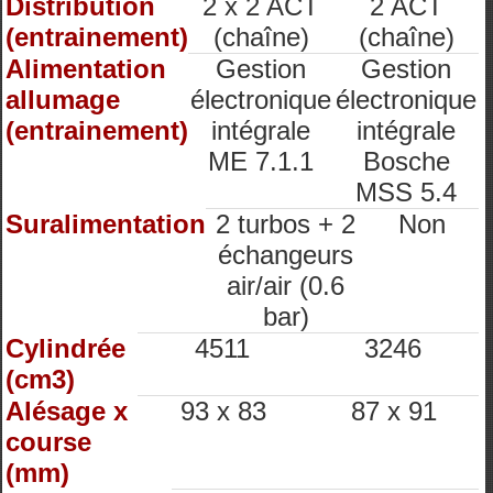
Distribution
2 x 2 ACT
2 ACT
(entrainement)
(chaîne)
(chaîne)
Alimentation
Gestion
Gestion
allumage
électronique
électronique
(entrainement)
intégrale
intégrale
ME 7.1.1
Bosche
MSS 5.4
Suralimentation
2 turbos + 2
Non
échangeurs
air/air (0.6
bar)
Cylindrée
4511
3246
(cm3)
Alésage x
93 x 83
87 x 91
course
(mm)