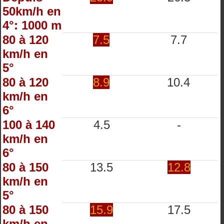
50km/h en
4°: 1000 m
80 à 120
7.5
7.7
km/h en
5°
80 à 120
8.9
10.4
km/h en
6°
100 à 140
4.5
-
km/h en
6°
80 à 150
13.5
12.8
km/h en
5°
80 à 150
15.9
17.5
km/h en