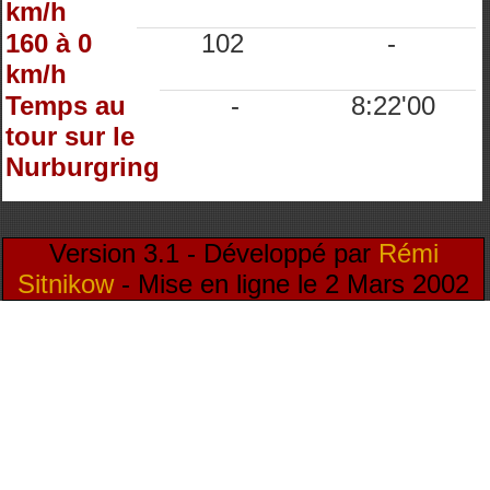
km/h
160 à 0
102
-
km/h
Temps au
-
8:22'00
tour sur le
Nurburgring
Version 3.1 - Développé par
Rémi
Sitnikow
- Mise en ligne le 2 Mars 2002