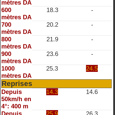
mètres DA
600
18.3
-
mètres DA
700
20.2
-
mètres DA
800
21.9
-
mètres DA
900
23.6
-
mètres DA
1000
25.3
24.5
mètres DA
Reprises
Depuis
14.3
14.6
50km/h en
4°: 400 m
Depuis
25.9
26.3