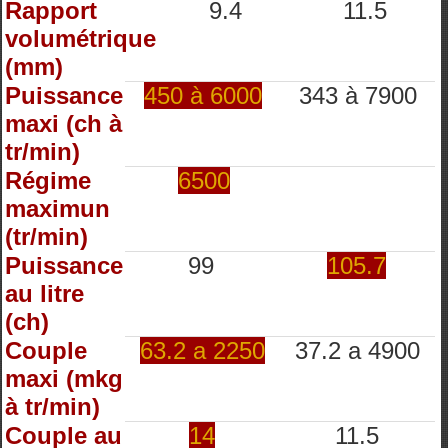
Rapport
9.4
11.5
volumétrique
(mm)
Puissance
450 à 6000
343 à 7900
maxi (ch à
tr/min)
Régime
6500
maximun
(tr/min)
Puissance
99
105.7
au litre
(ch)
Couple
63.2 a 2250
37.2 a 4900
maxi (mkg
à tr/min)
Couple au
14
11.5