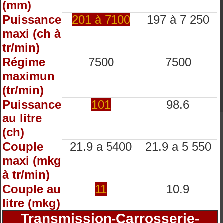
(mm)
Puissance
201 à 7100
197 à 7 250
maxi (ch à
tr/min)
Régime
7500
7500
maximun
(tr/min)
Puissance
101
98.6
au litre
(ch)
Couple
21.9 a 5400
21.9 a 5 550
maxi (mkg
à tr/min)
Couple au
11
10.9
litre (mkg)
Transmission-Carrosserie-