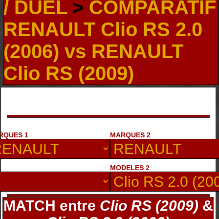
/ DUEL
>
COMPARATIF
RENAULT Clio RS 2.0
(2006) vs RENAULT
Clio RS (2009)
RQUES 1
MARQUES 2
MODELES 2
MATCH entre
Clio RS (2009)
&