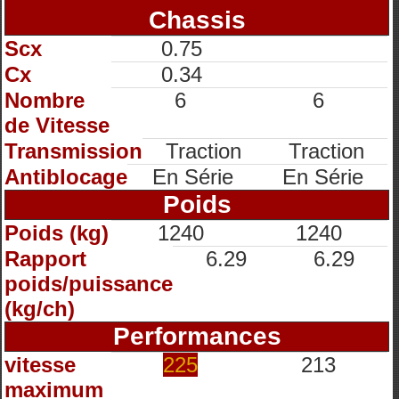
Chassis
Scx
0.75
Cx
0.34
Nombre
6
6
de Vitesse
Transmission
Traction
Traction
Antiblocage
En Série
En Série
Poids
Poids (kg)
1240
1240
Rapport
6.29
6.29
poids/puissance
(kg/ch)
Performances
vitesse
225
213
maximum