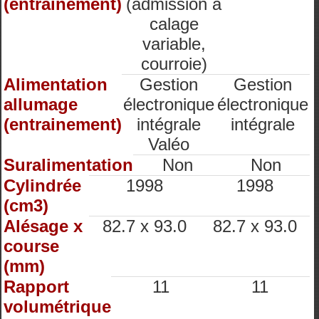
(entrainement)
(admission à
calage
variable,
courroie)
Alimentation
Gestion
Gestion
allumage
électronique
électronique
(entrainement)
intégrale
intégrale
Valéo
Suralimentation
Non
Non
Cylindrée
1998
1998
(cm3)
Alésage x
82.7 x 93.0
82.7 x 93.0
course
(mm)
Rapport
11
11
volumétrique