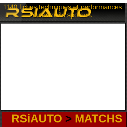
1140 fiches techniques et performances
automobile sportive.
RSiAUTO
>
MATCHS