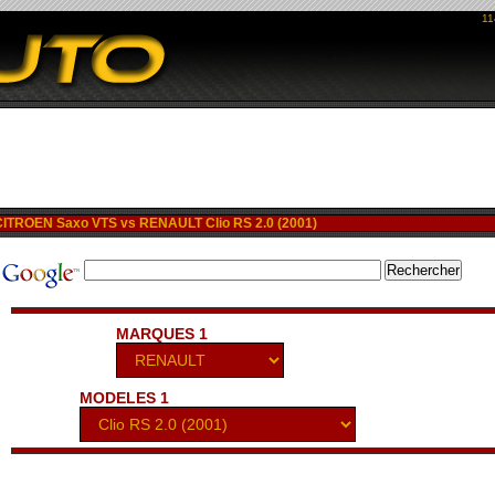
11
TROEN Saxo VTS vs RENAULT Clio RS 2.0 (2001)
MARQUES 1
MODELES 1