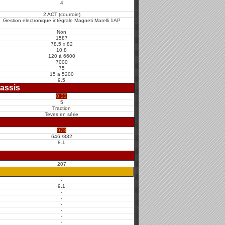
4
2 ACT (courroie)
Gestion electronique intégrale Magneti Marelli 1AP
Non
1587
78.5 x 82
10.8
120 à 6600
7000
75
15 a 5200
9.5
assis
0.33
5
Traction
Teves en série
978
646 /332
8.1
207
-
9.1
-
-
-
-
-
-