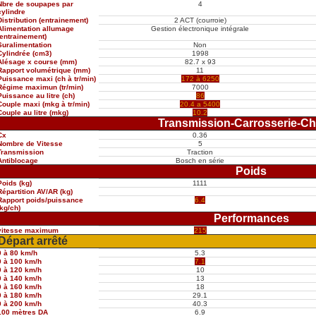
Nbre de soupapes par
4
cylindre
Distribution (entrainement)
2 ACT (courroie)
Alimentation allumage
Gestion électronique intégrale
(entrainement)
Suralimentation
Non
Cylindrée (cm3)
1998
Alésage x course (mm)
82.7 x 93
Rapport volumétrique (mm)
11
Puissance maxi (ch à tr/min)
172 à 6250
Régime maximun (tr/min)
7000
Puissance au litre (ch)
86
Couple maxi (mkg à tr/min)
20.4 a 5400
Couple au litre (mkg)
10.2
Transmission-Carrosserie-Ch
Cx
0.36
Nombre de Vitesse
5
Transmission
Traction
Antiblocage
Bosch en série
Poids
Poids (kg)
1111
Répartition AV/AR (kg)
Rapport poids/puissance
6.4
(kg/ch)
Performances
vitesse maximum
215
Départ arrêté
0 à 80 km/h
5.3
0 à 100 km/h
7.1
0 à 120 km/h
10
0 à 140 km/h
13
0 à 160 km/h
18
0 à 180 km/h
29.1
0 à 200 km/h
40.3
100 mètres DA
6.9