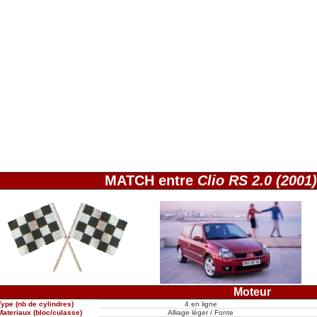
MATCH entre
Clio RS 2.0 (2001)
Moteur
Type (nb de cylindres)
4 en ligne
Materiaux (bloc/culasse)
Alliage léger / Fonte