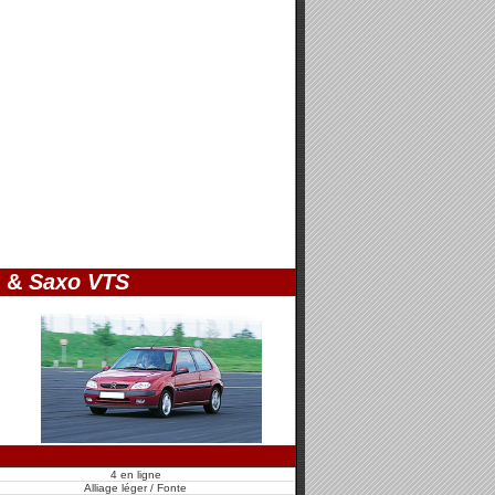
&
Saxo VTS
4 en ligne
Alliage léger / Fonte