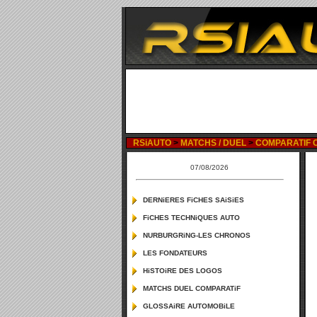
RSiAUTO
>
MATCHS / DUEL
>
COMPARATIF CI
07/08/2026
DERNiERES FiCHES SAiSiES
FiCHES TECHNiQUES AUTO
NURBURGRiNG-LES CHRONOS
LES FONDATEURS
HiSTOiRE DES LOGOS
MATCHS DUEL COMPARATiF
GLOSSAiRE AUTOMOBiLE