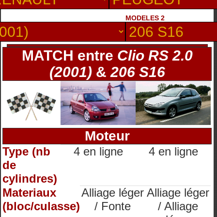
MODELES 2
MATCH entre
Clio RS 2.0
(2001)
&
206 S16
Moteur
Type (nb
4 en ligne
4 en ligne
de
cylindres)
Materiaux
Alliage léger
Alliage léger
(bloc/culasse)
/ Fonte
/ Alliage