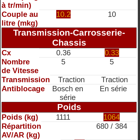
à tr/min)
Couple au
10.2
10
litre (mkg)
Transmission-Carrosserie-
Chassis
Cx
0.36
0.33
Nombre
5
5
de Vitesse
Transmission
Traction
Traction
Antiblocage
Bosch en
En série
série
Poids
Poids (kg)
1111
1064
Répartition
680 / 384
AV/AR (kg)