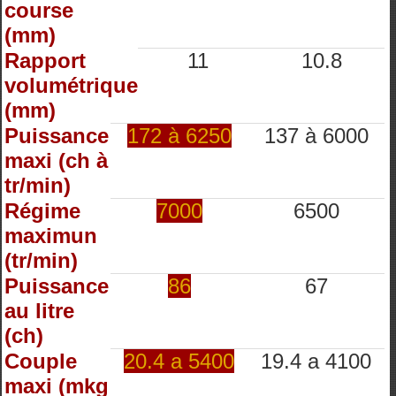
course
(mm)
Rapport
11
10.8
volumétrique
(mm)
Puissance
172 à 6250
137 à 6000
maxi (ch à
tr/min)
Régime
7000
6500
maximun
(tr/min)
Puissance
86
67
au litre
(ch)
Couple
20.4 a 5400
19.4 a 4100
maxi (mkg