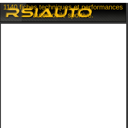
1140 fiches techniques et performances
automobile sportive.