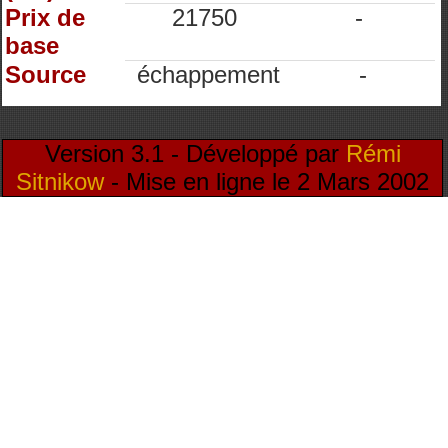
Prix de
21750
-
base
Source
échappement
-
Version 3.1 - Développé par
Rémi
Sitnikow
- Mise en ligne le 2 Mars 2002