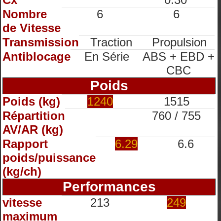
Nombre
6
6
de Vitesse
Transmission
Traction
Propulsion
Antiblocage
En Série
ABS + EBD +
CBC
Poids
Poids (kg)
1240
1515
Répartition
760 / 755
AV/AR (kg)
Rapport
6.29
6.6
poids/puissance
(kg/ch)
Performances
vitesse
213
249
maximum