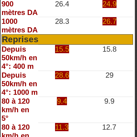
900
26.4
24.9
mètres DA
1000
28.3
26.7
mètres DA
Reprises
Depuis
15.5
15.8
50km/h en
4°: 400 m
Depuis
28.6
29
50km/h en
4°: 1000 m
80 à 120
9.4
9.9
km/h en
5°
80 à 120
11.3
12.7
km/h en