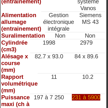
(entrainement)
systeme
Vanos
Alimentation
Gestion
Siemens
allumage
électronique
MS 43
(entrainement)
intégrale
Suralimentation
Non
Non
Cylindrée
1998
2979
(cm3)
Alésage x
82.7 x 93.0
84 x 89.6
course
(mm)
Rapport
11
10.2
volumétrique
(mm)
Puissance
197 à 7 250
231 à 5900
maxi (ch à