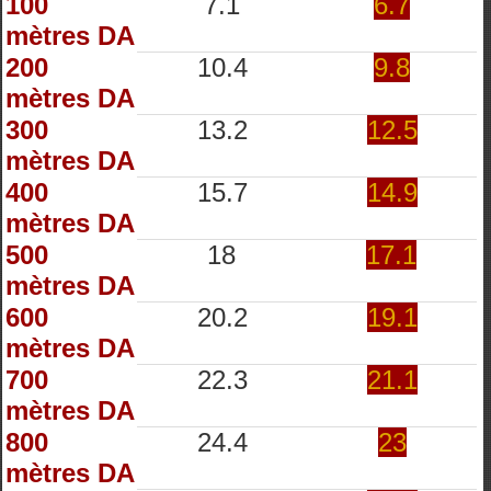
100
7.1
6.7
mètres DA
200
10.4
9.8
mètres DA
300
13.2
12.5
mètres DA
400
15.7
14.9
mètres DA
500
18
17.1
mètres DA
600
20.2
19.1
mètres DA
700
22.3
21.1
mètres DA
800
24.4
23
mètres DA