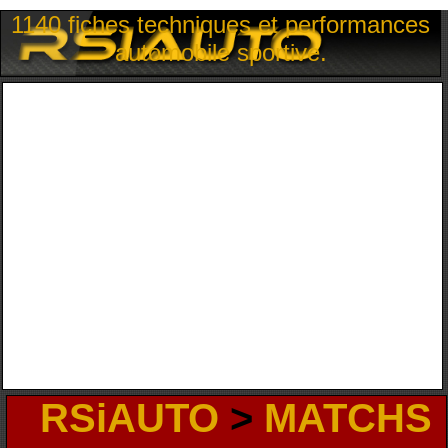
1140 fiches techniques et performances
automobile sportive.
RSiAUTO
>
MATCHS