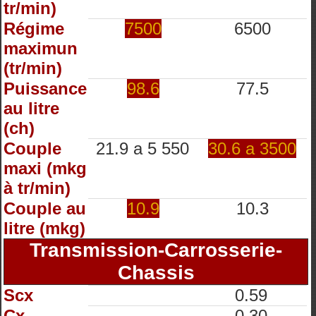
tr/min)
Régime
7500
6500
maximun
(tr/min)
Puissance
98.6
77.5
au litre
(ch)
Couple
21.9 a 5 550
30.6 a 3500
maxi (mkg
à tr/min)
Couple au
10.9
10.3
litre (mkg)
Transmission-Carrosserie-
Chassis
Scx
0.59
Cx
0.30