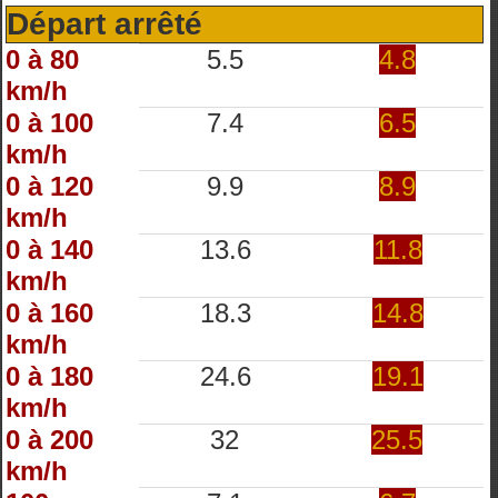
Départ arrêté
0 à 80
5.5
4.8
km/h
0 à 100
7.4
6.5
km/h
0 à 120
9.9
8.9
km/h
0 à 140
13.6
11.8
km/h
0 à 160
18.3
14.8
km/h
0 à 180
24.6
19.1
km/h
0 à 200
32
25.5
km/h