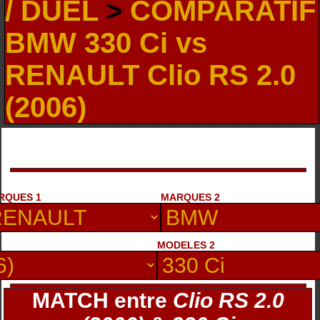
/ DUEL
>
COMPARATIF
BMW 330 Ci vs
RENAULT Clio RS 2.0
(2006)
RQUES 1
MARQUES 2
MODELES 2
MATCH entre
Clio RS 2.0