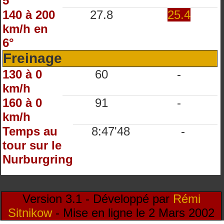
5°
140 à 200
27.8
25.4
km/h en
6°
Freinage
130 à 0
60
-
km/h
160 à 0
91
-
km/h
Temps au
8:47'48
-
tour sur le
Nurburgring
Version 3.1 - Développé par
Rémi
Sitnikow
- Mise en ligne le 2 Mars 2002