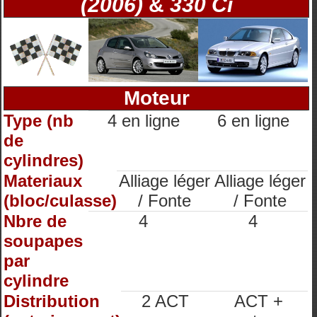
(2006)
&
330 Ci
Moteur
Type (nb
4 en ligne
6 en ligne
de
cylindres)
Materiaux
Alliage léger
Alliage léger
(bloc/culasse)
/ Fonte
/ Fonte
Nbre de
4
4
soupapes
par
cylindre
Distribution
2 ACT
ACT +