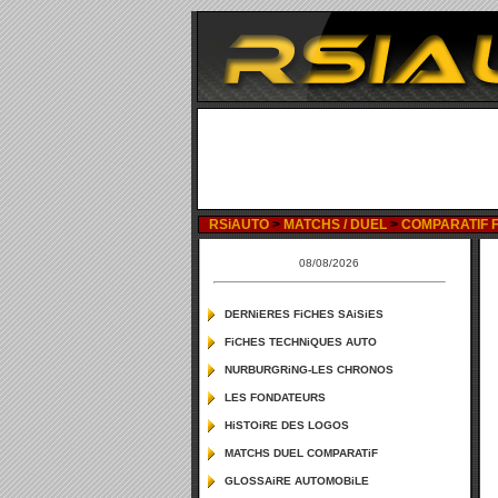
RSiAUTO
>
MATCHS / DUEL
>
COMPARATIF FO
08/08/2026
DERNiERES FiCHES SAiSiES
FiCHES TECHNiQUES AUTO
NURBURGRiNG-LES CHRONOS
LES FONDATEURS
HiSTOiRE DES LOGOS
MATCHS DUEL COMPARATiF
GLOSSAiRE AUTOMOBiLE