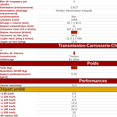
Nbre de soupapes par
4
cylindre
Distribution (entrainement)
2 ACT
Alimentation allumage
Gestion électronique intégrale
(entrainement)
Suralimentation
Non
Cylindrée (cm3)
1998
Alésage x course (mm)
82.7 x 93.0
Rapport volumétrique (mm)
11
Puissance maxi (ch à tr/min)
197 à 7 250
Régime maximun (tr/min)
7500
Puissance au litre (ch)
98.6
Couple maxi (mkg à tr/min)
21.9 a 5 550
Couple au litre (mkg)
10.9
Transmission-Carrosserie-Ch
Cx
Nombre de Vitesse
6
Transmission
Traction
Antiblocage
En Série
Poids
Poids (kg)
1240
Répartition AV/AR (kg)
Rapport poids/puissance
6.29
(kg/ch)
Performances
vitesse maximum
213
Départ arrêté
0 à 80 km/h
5.5
0 à 100 km/h
7.4
0 à 120 km/h
9.9
0 à 140 km/h
13.6
0 à 160 km/h
18.3
0 à 180 km/h
24.6
0 à 200 km/h
32
100 mètres DA
7.1