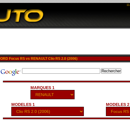
11
RD Focus RS vs RENAULT Clio RS 2.0 (2006)
MARQUES 1
MODELES 1
MODELES 2