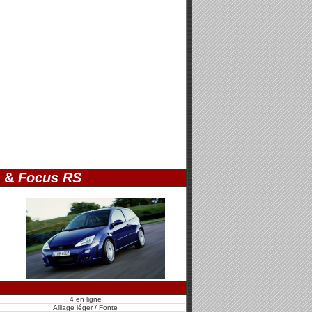
&
Focus RS
4 en ligne
Alliage léger / Fonte