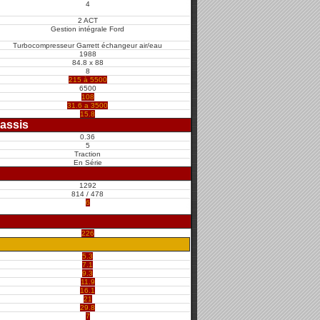
4
2 ACT
Gestion intégrale Ford
Turbocompresseur Garrett échangeur air/eau
1988
84.8 x 88
8
215 à 5500
6500
108
31.6 a 3500
15.8
assis
0.36
5
Traction
En Série
1292
814 / 478
6
226
5.3
7.1
9.3
11.9
16.1
21
29.8
7