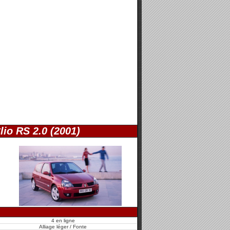
lio RS 2.0 (2001)
4 en ligne
Alliage léger / Fonte