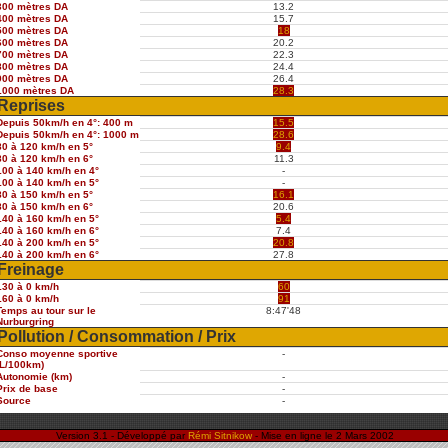
300 mètres DA
13.2
400 mètres DA
15.7
500 mètres DA
18
600 mètres DA
20.2
700 mètres DA
22.3
800 mètres DA
24.4
900 mètres DA
26.4
1000 mètres DA
28.3
Reprises
Depuis 50km/h en 4°: 400 m
15.5
Depuis 50km/h en 4°: 1000 m
28.6
80 à 120 km/h en 5°
9.4
80 à 120 km/h en 6°
11.3
100 à 140 km/h en 4°
-
100 à 140 km/h en 5°
-
80 à 150 km/h en 5°
16.1
80 à 150 km/h en 6°
20.6
140 à 160 km/h en 5°
5.4
140 à 160 km/h en 6°
7.4
140 à 200 km/h en 5°
20.8
140 à 200 km/h en 6°
27.8
Freinage
130 à 0 km/h
60
160 à 0 km/h
91
Temps au tour sur le
8:47'48
Nurburgring
Pollution / Consommation / Prix
Conso moyenne sportive
-
(L/100km)
Autonomie (km)
-
Prix de base
-
Source
-
Version 3.1 - Développé par
Rémi Sitnikow
- Mise en ligne le 2 Mars 2002