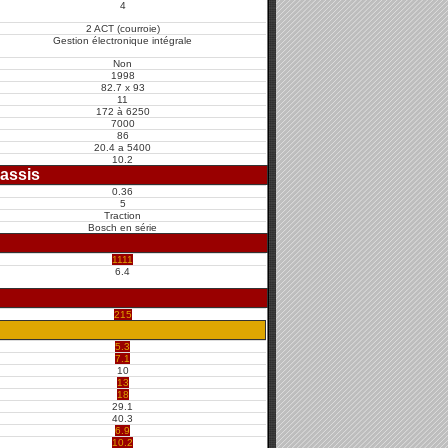
4
2 ACT (courroie)
Gestion électronique intégrale
Non
1998
82.7 x 93
11
172 à 6250
7000
86
20.4 a 5400
10.2
assis
0.36
5
Traction
Bosch en série
1111
6.4
215
5.3
7.1
10
13
18
29.1
40.3
6.9
10.2