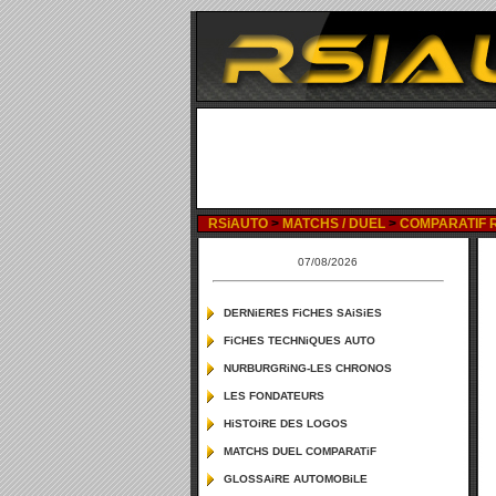
RSiAUTO
>
MATCHS / DUEL
>
COMPARATIF RE
07/08/2026
DERNiERES FiCHES SAiSiES
FiCHES TECHNiQUES AUTO
NURBURGRiNG-LES CHRONOS
LES FONDATEURS
HiSTOiRE DES LOGOS
MATCHS DUEL COMPARATiF
GLOSSAiRE AUTOMOBiLE