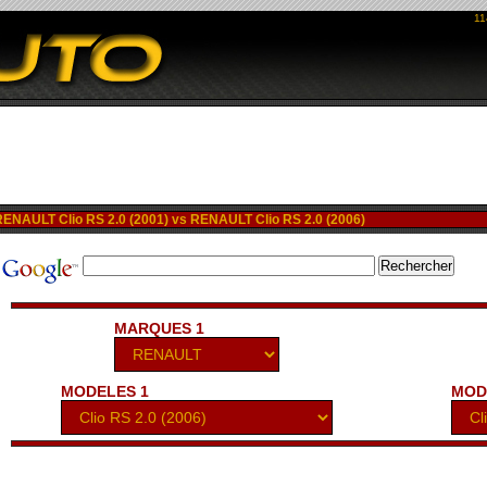
11
NAULT Clio RS 2.0 (2001) vs RENAULT Clio RS 2.0 (2006)
MARQUES 1
MODELES 1
MOD