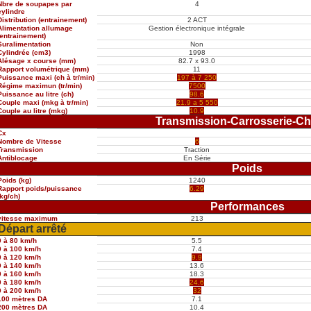
Nbre de soupapes par
4
cylindre
Distribution (entrainement)
2 ACT
Alimentation allumage
Gestion électronique intégrale
(entrainement)
Suralimentation
Non
Cylindrée (cm3)
1998
Alésage x course (mm)
82.7 x 93.0
Rapport volumétrique (mm)
11
Puissance maxi (ch à tr/min)
197 à 7 250
Régime maximun (tr/min)
7500
Puissance au litre (ch)
98.6
Couple maxi (mkg à tr/min)
21.9 a 5 550
Couple au litre (mkg)
10.9
Transmission-Carrosserie-Ch
Cx
Nombre de Vitesse
6
Transmission
Traction
Antiblocage
En Série
Poids
Poids (kg)
1240
Rapport poids/puissance
6.29
(kg/ch)
Performances
vitesse maximum
213
Départ arrêté
0 à 80 km/h
5.5
0 à 100 km/h
7.4
0 à 120 km/h
9.9
0 à 140 km/h
13.6
0 à 160 km/h
18.3
0 à 180 km/h
24.6
0 à 200 km/h
32
100 mètres DA
7.1
200 mètres DA
10.4