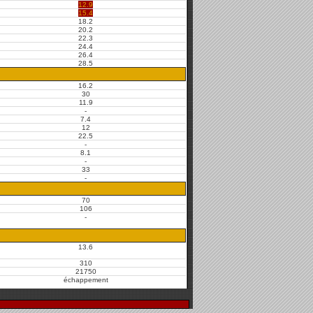
12.9
15.4
18.2
20.2
22.3
24.4
26.4
28.5
16.2
30
11.9
-
7.4
12
22.5
-
8.1
-
33
-
70
106
-
13.6
310
21750
échappement