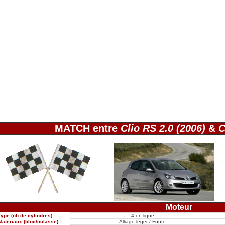
MATCH entre
Clio RS 2.0 (2006)
&
C
Moteur
Type (nb de cylindres)
4 en ligne
Materiaux (bloc/culasse)
Alliage léger / Fonte