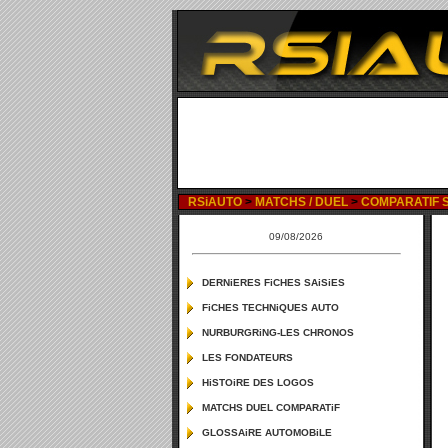
RSiAUTO
>
MATCHS / DUEL
>
COMPARATIF SE
09/08/2026
DERNiERES FiCHES SAiSiES
FiCHES TECHNiQUES AUTO
NURBURGRiNG-LES CHRONOS
LES FONDATEURS
HiSTOiRE DES LOGOS
MATCHS DUEL COMPARATiF
GLOSSAiRE AUTOMOBiLE