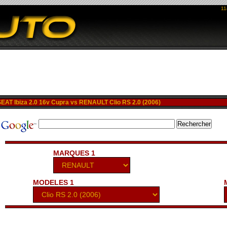
11
AT Ibiza 2.0 16v Cupra vs RENAULT Clio RS 2.0 (2006)
MARQUES 1
MODELES 1