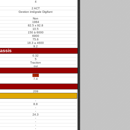
4
2 ACT
Gestion intégrale Digifant
Non
1984
82.5 x 92.8
10.5
150 à 6000
6900
75.6
18.3 a 4600
9.2
assis
0.32
5
Traction
oui
1113
7.4
209
-
8.8
-
-
24.3
-
-
-
-