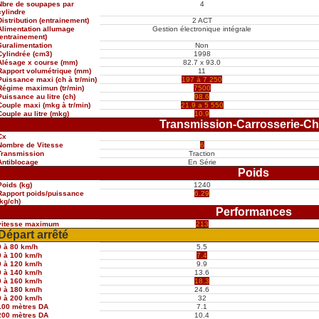
Nbre de soupapes par
4
cylindre
Distribution (entrainement)
2 ACT
Alimentation allumage
Gestion électronique intégrale
(entrainement)
Suralimentation
Non
Cylindrée (cm3)
1998
Alésage x course (mm)
82.7 x 93.0
Rapport volumétrique (mm)
11
Puissance maxi (ch à tr/min)
197 à 7 250
Régime maximun (tr/min)
7500
Puissance au litre (ch)
98.6
Couple maxi (mkg à tr/min)
21.9 a 5 550
Couple au litre (mkg)
10.9
Transmission-Carrosserie-Ch
Cx
Nombre de Vitesse
6
Transmission
Traction
Antiblocage
En Série
Poids
Poids (kg)
1240
Rapport poids/puissance
6.29
(kg/ch)
Performances
vitesse maximum
213
Départ arrêté
0 à 80 km/h
5.5
0 à 100 km/h
7.4
0 à 120 km/h
9.9
0 à 140 km/h
13.6
0 à 160 km/h
18.3
0 à 180 km/h
24.6
0 à 200 km/h
32
100 mètres DA
7.1
200 mètres DA
10.4