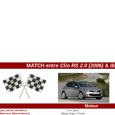
MATCH entre
Clio RS 2.0 (2006)
&
Ib
Moteur
Type (nb de cylindres)
4 en ligne
Materiaux (bloc/culasse)
Alliage léger / Fonte